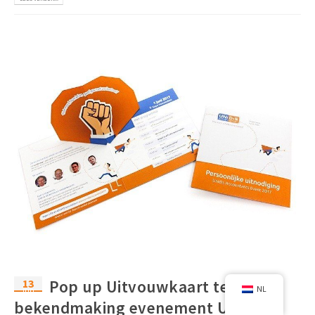
13
Pop up Uitvouwkaart ter
NL
jun
bekendmaking evenement Unidis