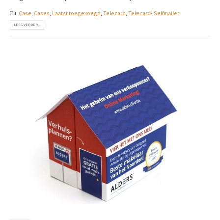
Case
,
Cases
,
Laatst toegevoegd
,
Telecard
,
Telecard- Selfmailer
LEES VERDER...