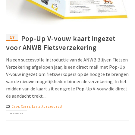
Uitnodigingen
Pop-up Kaarten
Media Marketing
Over Ons
Product Introductie
Geluidskaarten
Automotive Marketing
Vacatures
App-lancering
17
Pop-Up V-vouw kaart ingezet
Lenticular Cards
Non-profit Marketing
apr
Contactgegevens
voor ANWB Fietsverzekering
Kalender maken
Twin Sliders
Marketing in de Zorg
Duurzaamheid
Na een succesvolle introductie van de ANWB Blijven Fietsen
Klantenbinding
Tabkaarten
Duurzame Marketing
Verzekering afgelopen jaar, is een direct mail met Pop-Up
Brochure downloaden
V-vouw ingezet om fietsverkopers op de hoogte te brengen
Budget kaarten
Marketing voor Scholen
van de nieuwe mogelijkheden binnen de verzekering. In het
midden van de kaart zit een grote Pop-Up V-vouw die direct
Andere opvallende mailings
Horeca Marketing
de aandacht trekt....
Alle producten
Food Marketing
Case
,
Cases
,
Laatst toegevoegd
LEES VERDER...