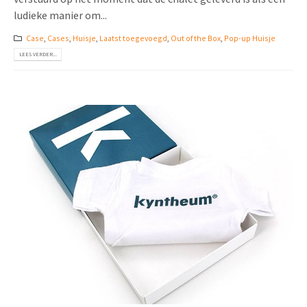
ludieke manier om...
Case
,
Cases
,
Huisje
,
Laatst toegevoegd
,
Out of the Box
,
Pop-up Huisje
LEES VERDER...