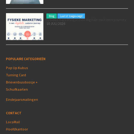
Blog
Laatst toegevoegd
Fysieke marketing in een digitale customer journey
10 JULI 2026
POPULAIRE CATEGORIEËN
Pop Up Kubus
Turning Card
Brievenbusdoosje +
Schuifkaarten
Eindejaarsmailingen
CONTACT
LocoMail
Hoofdkantoor