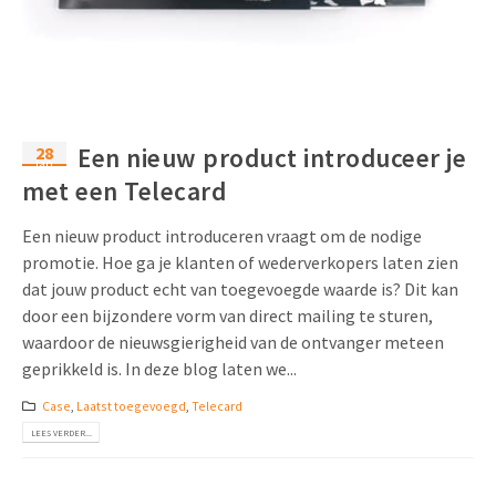
Uitnodigingen
Pop-up Kaarten
Media Marketing
Over Ons
Product Introductie
Geluidskaarten
Automotive Marketing
Vacatures
App-lancering
Lenticular Cards
Non-profit Marketing
28
Een nieuw product introduceer je
Contactgegevens
jan
Kalender maken
met een Telecard
Twin Sliders
Marketing in de Zorg
Duurzaamheid
Klantenbinding
Tabkaarten
Duurzame Marketing
Een nieuw product introduceren vraagt om de nodige
Brochure downloaden
promotie. Hoe ga je klanten of wederverkopers laten zien
Budget kaarten
Marketing voor Scholen
dat jouw product echt van toegevoegde waarde is? Dit kan
door een bijzondere vorm van direct mailing te sturen,
Andere opvallende mailings
Horeca Marketing
waardoor de nieuwsgierigheid van de ontvanger meteen
geprikkeld is. In deze blog laten we...
Alle producten
Food Marketing
Case
,
Laatst toegevoegd
,
Telecard
LEES VERDER...