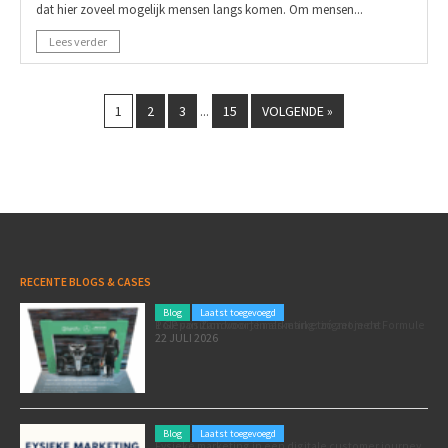
dat hier zoveel mogelijk mensen langs komen. Om mensen...
Lees verder
1
2
3
15
VOLGENDE »
...
RECENTE BLOGS & CASES
Blog
Laatst toegevoegd
Poleposition voor je marketing: zó zet je de Formule 1 GP van Zandvoort in als marketingmoment
22 JULI 2026
Blog
Laatst toegevoegd
Fysieke marketing in een digitale customer journey