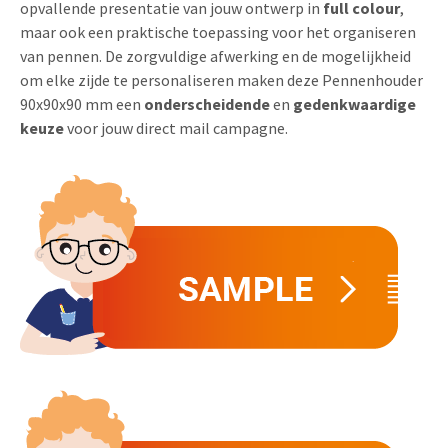
opvallende presentatie van jouw ontwerp in
full colour
,
Uitnodigingen
maar ook een praktische toepassing voor het organiseren
Pop-up Kaarten
Media Marketing
van pennen. De zorgvuldige afwerking en de mogelijkheid
Over Ons
Product Introductie
om elke zijde te personaliseren maken deze Pennenhouder
Geluidskaarten
Automotive Marketing
Vacatures
90x90x90 mm een
onderscheidende
en
gedenkwaardige
App-lancering
Lenticular Cards
Non-profit Marketing
keuze
voor jouw direct mail campagne.
Contactgegevens
Kalender maken
Twin Sliders
Marketing in de Zorg
Duurzaamheid
Klantenbinding
Tabkaarten
Duurzame Marketing
Brochure downloaden
Budget kaarten
Marketing voor Scholen
Andere opvallende mailings
Horeca Marketing
Alle producten
Food Marketing