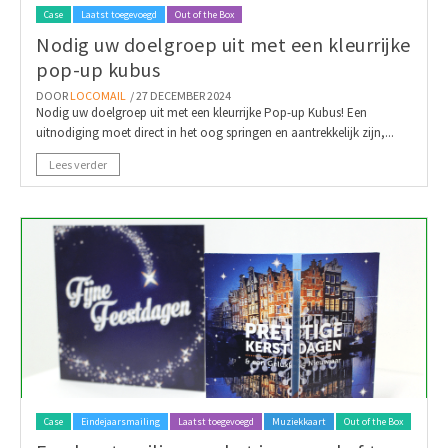
Case
Laatst toegevoegd
Out of the Box
Nodig uw doelgroep uit met een kleurrijke
pop-up kubus
DOOR
LOCOMAIL
/ 27 DECEMBER 2024
Nodig uw doelgroep uit met een kleurrijke Pop-up Kubus! Een
uitnodiging moet direct in het oog springen en aantrekkelijk zijn,...
Lees verder
Case
Eindejaarsmailing
Laatst toegevoegd
Muziekkaart
Out of the Box