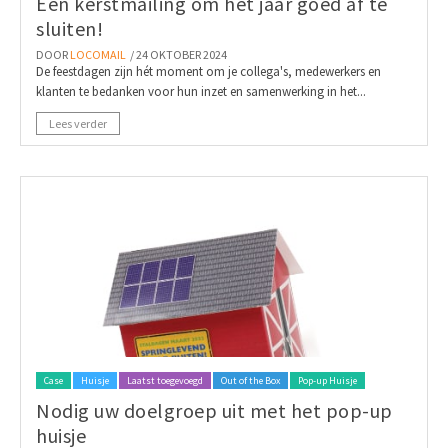
Een kerstmailing om het jaar goed af te
sluiten!
DOOR
LOCOMAIL
/ 24 OKTOBER 2024
De feestdagen zijn hét moment om je collega's, medewerkers en
klanten te bedanken voor hun inzet en samenwerking in het...
Lees verder
Case
Huisje
Laatst toegevoegd
Out of the Box
Pop-up Huisje
Nodig uw doelgroep uit met het pop-up
huisje