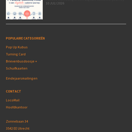
10 JULI 2026
POPULAIRE CATEGORIEËN
Pop Up Kubus
Turning Card
Brievenbusdoosje +
Schuifkaarten
Eindejaarsmailingen
CONTACT
LocoMail
Hoofdkantoor
Zonnebaan 34
3542 EE Utrecht