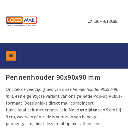
030 – 26 18 086
DM Marketing Tools
Verpakkingen
Pennenhouder 90x90x90 mm
Overzicht Categorieën
Branche
Ontdek de veelzijdigheid van onze
Pennenhouder 90x90x90
Pop-up Kubussen
Gelegenheden
Klepdoosjes
mm
, een eigentijdse variant van ons geliefde Pop-up Kubus-
Turning Card
Retail Marketing
formaat! Deze unieke direct mail combineert
Schuifdoosjes
functionaliteit met creativiteit. Met
zes zijden
van 9 cm bij
Kerst- en Eindejaar
Brievenbusdoosje +
Vastgoedmarketing
9 cm, waarvan één zijde is voorzien van handige
Verjaardag en Jubilea
pennengaten, biedt deze mailing niet alleen een
Contact
Schuifkaarten
Sport Marketing