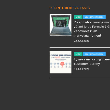
RECENTE BLOGS & CASES
Blog
Laatst toegevoegd
Poleposition voor je mar
zó zet je de Formule 1 G
Zandvoort in als
marketingmoment
22 JULI 2026
Blog
Laatst toegevoegd
Fysieke marketing in een
customer journey
10 JULI 2026