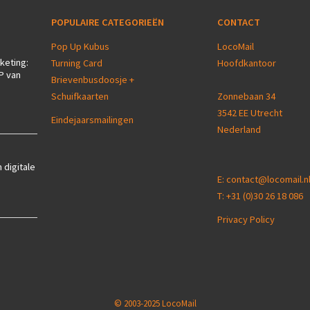
POPULAIRE CATEGORIEËN
CONTACT
Pop Up Kubus
LocoMail
keting:
Turning Card
Hoofdkantoor
P van
Brievenbusdoosje +
Schuifkaarten
Zonnebaan 34
3542 EE Utrecht
Eindejaarsmailingen
Nederland
 digitale
E:
contact@locomail.n
T:
+31 (0)30 26 18 086
Privacy Policy
© 2003-2025 LocoMail