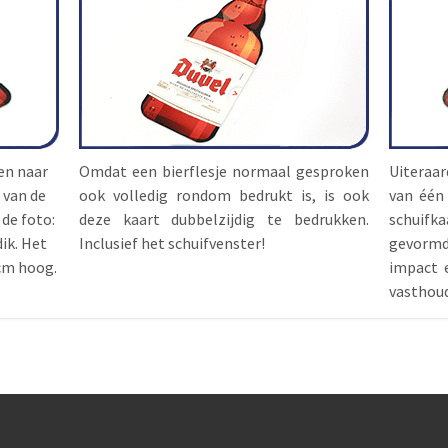
sen naar
Omdat een bierflesje normaal gesproken
Uiteraar
 van de
ook volledig rondom bedrukt is, is ook
van één
de foto:
deze kaart dubbelzijdig te bedrukken.
schuifk
ik. Het
Inclusief het schuifvenster!
gevormd
6cm hoog.
impact 
vasthou