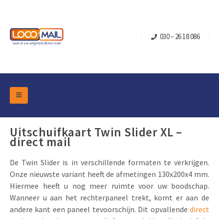
030 – 26 18 086
DM Marketing Tools
Verpakkingen
Uitschuifkaart Twin Slider XL –
Overzicht Categorieën
direct mail
Branche
Pop-up Kubussen
Gelegenheden
Klepdoosjes
De Twin Slider is in verschillende formaten te verkrijgen.
Onze nieuwste variant heeft de afmetingen 130x200x4 mm.
Turning Card
Retail Marketing
Schuifdoosjes
Hiermee heeft u nog meer ruimte voor uw boodschap.
Kerst- en Eindejaar
Brievenbusdoosje +
Vastgoedmarketing
Wanneer u aan het rechterpaneel trekt, komt er aan de
andere kant een paneel tevoorschijn. Dit opvallende
direct
Verjaardag en Jubilea
Contact
Schuifkaarten
Sport Marketing