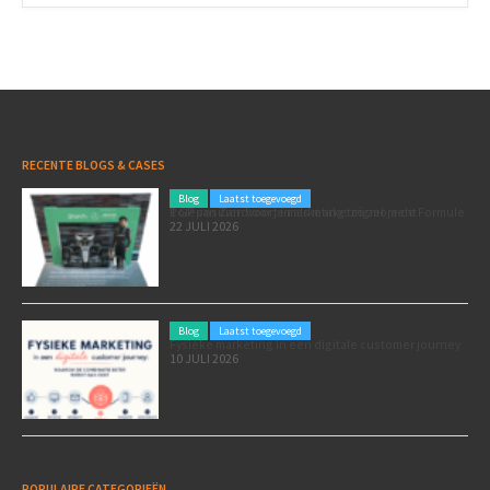
RECENTE BLOGS & CASES
Blog
Laatst toegevoegd
Poleposition voor je marketing: zó zet je de Formule 1 GP van Zandvoort in als marketingmoment
22 JULI 2026
Blog
Laatst toegevoegd
Fysieke marketing in een digitale customer journey
10 JULI 2026
POPULAIRE CATEGORIEËN