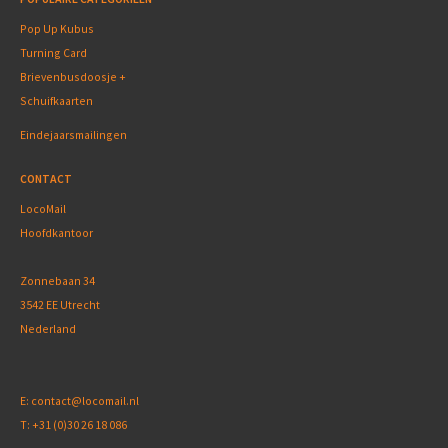
Pop Up Kubus
Turning Card
Brievenbusdoosje +
Schuifkaarten
Eindejaarsmailingen
CONTACT
LocoMail
Hoofdkantoor
Zonnebaan 34
3542 EE Utrecht
Nederland
E:
contact@locomail.nl
T:
+31 (0)30 26 18 086