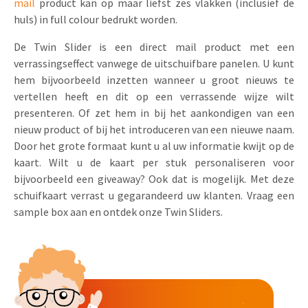
mail
product kan op maar liefst zes vlakken (inclusief de
Uitnodigingen
huls) in full colour bedrukt worden.
Pop-up Kaarten
Media Marketing
Over Ons
De Twin Slider is een direct mail product met een
Product Introductie
Geluidskaarten
Automotive Marketing
verrassingseffect vanwege de uitschuifbare panelen. U kunt
Vacatures
App-lancering
hem bijvoorbeeld inzetten wanneer u groot nieuws te
Lenticular Cards
Non-profit Marketing
vertellen heeft en dit op een verrassende wijze wilt
Contactgegevens
Kalender maken
presenteren. Of zet hem in bij het aankondigen van een
Twin Sliders
Marketing in de Zorg
Duurzaamheid
nieuw product of bij het introduceren van een nieuwe naam.
Klantenbinding
Tabkaarten
Door het grote formaat kunt u al uw informatie kwijt op de
Duurzame Marketing
Brochure downloaden
kaart. Wilt u de kaart per stuk personaliseren voor
Budget kaarten
Marketing voor Scholen
bijvoorbeeld een giveaway? Ook dat is mogelijk. Met deze
schuifkaart verrast u gegarandeerd uw klanten. Vraag een
Andere opvallende mailings
Horeca Marketing
sample box aan en ontdek onze Twin Sliders.
Alle producten
Food Marketing