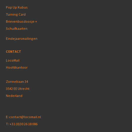
Pop Up Kubus
Turning Card
Brievenbusdoosje +
Schuifkaarten
Eindejaarsmailingen
CONTACT
LocoMail
Hoofdkantoor
Zonnebaan 34
3542 EE Utrecht
Nederland
E:
contact@locomail.nl
T:
+31 (0)30 26 18 086