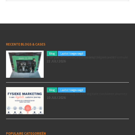
RECENTE BLOGS & CASES
Blog
Laatst toegevoegd
Poleposition voor je marketing: zó zet je de Formule 1 GP van Zandvoort in als marketingmoment
22 JULI 2026
Blog
Laatst toegevoegd
Fysieke marketing in een digitale customer journey
10 JULI 2026
POPULAIRE CATEGORIEËN