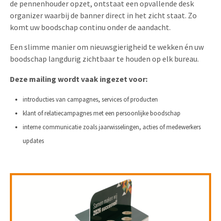
de pennenhouder opzet, ontstaat een opvallende desk
Uitnodigingen
organizer waarbij de banner direct in het zicht staat. Zo
Pop-up Kaarten
Media Marketing
komt uw boodschap continu onder de aandacht.
Over Ons
Product Introductie
Geluidskaarten
Automotive Marketing
Een slimme manier om nieuwsgierigheid te wekken én uw
Vacatures
App-lancering
boodschap langdurig zichtbaar te houden op elk bureau.
Lenticular Cards
Non-profit Marketing
Contactgegevens
Kalender maken
Deze mailing wordt vaak ingezet voor:
Twin Sliders
Marketing in de Zorg
Duurzaamheid
Klantenbinding
introducties van campagnes, services of producten
Tabkaarten
Duurzame Marketing
Brochure downloaden
klant of relatiecampagnes met een persoonlijke boodschap
Budget kaarten
Marketing voor Scholen
interne communicatie zoals jaarwisselingen, acties of medewerkers
updates
Andere opvallende mailings
Horeca Marketing
Alle producten
Food Marketing