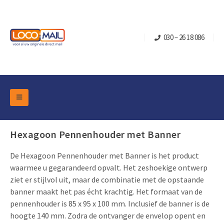
030 – 26 18 086
DM Marketing Tools
Verpakkingen
Hexagoon Pennenhouder met Banner
Overzicht Categorieën
Branche
De Hexagoon Pennenhouder met Banner is het product
Pop-up Kubussen
Gelegenheden
Klepdoosjes
waarmee u gegarandeerd opvalt. Het zeshoekige ontwerp
Turning Card
ziet er stijlvol uit, maar de combinatie met de opstaande
Retail Marketing
Schuifdoosjes
banner maakt het pas écht krachtig. Het formaat van de
Kerst- en Eindejaar
Brievenbusdoosje +
Vastgoedmarketing
pennenhouder is 85 x 95 x 100 mm. Inclusief de banner is de
hoogte 140 mm. Zodra de ontvanger de envelop opent en
Verjaardag en Jubilea
Contact
Schuifkaarten
Sport Marketing