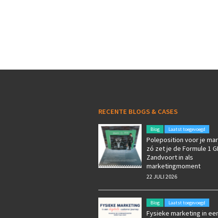
RECENTE BLOGS & CASES
Blog
Laatst toegevoegd
Poleposition voor je mar
zó zet je de Formule 1 G
Zandvoort in als
marketingmoment
22 JULI 2026
Blog
Laatst toegevoegd
Fysieke marketing in een