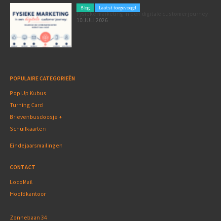
Blog
Laatst toegevoegd
Fysieke marketing in een digitale customer journey
10 JULI 2026
POPULAIRE CATEGORIEËN
Pop Up Kubus
Turning Card
Brievenbusdoosje +
Schuifkaarten
Eindejaarsmailingen
CONTACT
LocoMail
Hoofdkantoor
Zonnebaan 34