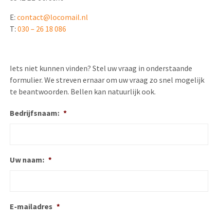
Uitnodigingen
E:
contact@locomail.nl
Pop-up Kaarten
Media Marketing
Over Ons
T:
030 – 26 18 086
Product Introductie
Geluidskaarten
Automotive Marketing
Vacatures
App-lancering
Lenticular Cards
Non-profit Marketing
Iets niet kunnen vinden? Stel uw vraag in onderstaande
Contactgegevens
Kalender maken
formulier. We streven ernaar om uw vraag zo snel mogelijk
Twin Sliders
Marketing in de Zorg
Duurzaamheid
te beantwoorden. Bellen kan natuurlijk ook.
Klantenbinding
Tabkaarten
Duurzame Marketing
Brochure downloaden
Bedrijfsnaam:
*
Budget kaarten
Marketing voor Scholen
Andere opvallende mailings
Horeca Marketing
Uw naam:
*
Alle producten
Food Marketing
E-mailadres
*