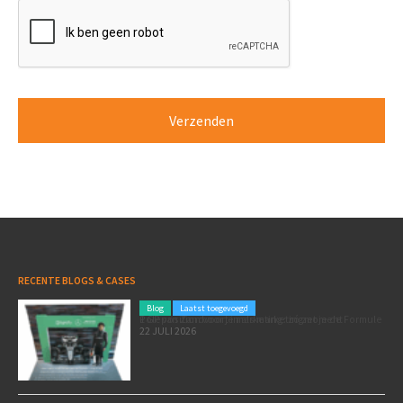
RECENTE BLOGS & CASES
Blog
Laatst toegevoegd
Poleposition voor je marketing: zó zet je de Formule 1 GP van Zandvoort in als marketingmoment
22 JULI 2026