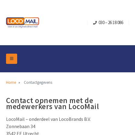
030 – 26 18 086
DM Marketing Tools
Verpakkingen
Overzicht Categorieën
Home
Contactgegevens
Branche
Pop-up Kubussen
Gelegenheden
Contact opnemen met de
Klepdoosjes
medewerkers van LocoMail
Turning Card
Retail Marketing
Schuifdoosjes
Kerst- en Eindejaar
LocoMail – onderdeel van LocoBrands B.V.
Brievenbusdoosje +
Vastgoedmarketing
Zonnebaan 34
Verjaardag en Jubilea
Contact
3542 EE Utrecht
Schuifkaarten
Sport Marketing