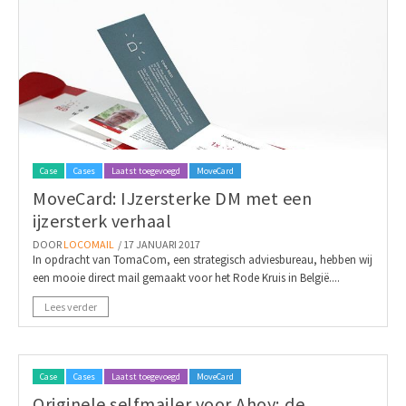
Case
Cases
Laatst toegevoegd
MoveCard
MoveCard: IJzersterke DM met een
ijzersterk verhaal
DOOR
LOCOMAIL
/ 17 JANUARI 2017
In opdracht van TomaCom, een strategisch adviesbureau, hebben wij
een mooie direct mail gemaakt voor het Rode Kruis in België....
Lees verder
Case
Cases
Laatst toegevoegd
MoveCard
Originele selfmailer voor Ahoy; de