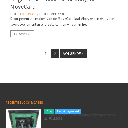
MoveCard
DOOR
LOCOMAIL
/ 16 DECEMBER 2015
Door gebruik te maken van de MoveCard laat Ahoy weten wat voor
soort evenementen er plaats kunnen vinden in het...
Lees verder
1
2
VOLGENDE »
RECENTE BLOGS & CASES
Blog
Laatst toegevoegd
Poleposition voor je marketing: zó zet je de Formule 1 GP van Zandvoort in als marketingmoment
22 JULI 2026