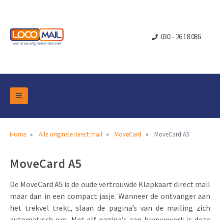
030 – 26 18 086
DM Marketing Tools
Verpakkingen
Overzicht Categorieën
Home
Alle originele direct mail
MoveCard
MoveCard A5
Branche
Pop-up Kubussen
Gelegenheden
MoveCard A5
Klepdoosjes
Turning Card
Retail Marketing
Schuifdoosjes
De MoveCard A5 is de oude vertrouwde Klapkaart direct mail
Kerst- en Eindejaar
maar dan in een compact jasje. Wanneer de ontvanger aan
Brievenbusdoosje +
Vastgoedmarketing
het trekvel trekt, slaan de pagina’s van de mailing zich
Verjaardag en Jubilea
Contact
Schuifkaarten
Sport Marketing
automatisch om. Met elf pagina’s aan binnenwerk is deze