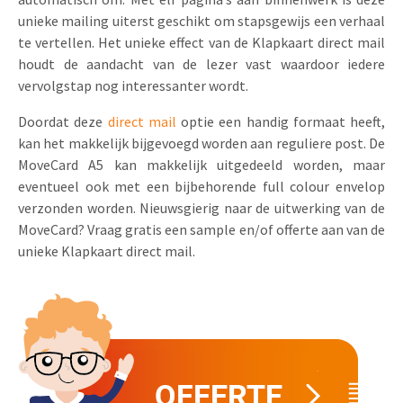
unieke mailing uiterst geschikt om stapsgewijs een verhaal
Uitnodigingen
Pop-up Kaarten
Media Marketing
te vertellen. Het unieke effect van de Klapkaart direct mail
Over Ons
Product Introductie
houdt de aandacht van de lezer vast waardoor iedere
Geluidskaarten
Automotive Marketing
vervolgstap nog interessanter wordt.
Vacatures
App-lancering
Lenticular Cards
Non-profit Marketing
Doordat deze
direct mail
optie een handig formaat heeft,
Contactgegevens
Kalender maken
kan het makkelijk bijgevoegd worden aan reguliere post. De
Twin Sliders
Marketing in de Zorg
MoveCard A5 kan makkelijk uitgedeeld worden, maar
Duurzaamheid
Klantenbinding
eventueel ook met een bijbehorende full colour envelop
Tabkaarten
Duurzame Marketing
Brochure downloaden
verzonden worden. Nieuwsgierig naar de uitwerking van de
Budget kaarten
MoveCard? Vraag gratis een sample en/of offerte aan van de
Marketing voor Scholen
unieke Klapkaart direct mail.
Andere opvallende mailings
Horeca Marketing
Alle producten
Food Marketing