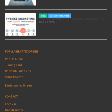
Blog
Laatst toegevoegd
Fysieke marketing in een digitale customer journey
10 JULI 2026
POPULAIRE CATEGORIEËN
Pop Up Kubus
Turning Card
Brievenbusdoosje +
Schuifkaarten
Eindejaarsmailingen
CONTACT
LocoMail
Hoofdkantoor