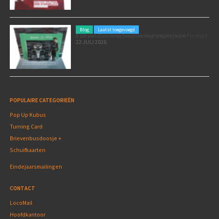
Blog
Laatst toegevoegd
Poleposition voor je marketing: zó zet je de Formule 1 GP van Zandvoort in als marketingmoment
22 JULI 2026
POPULAIRE CATEGORIEËN
Pop Up Kubus
Turning Card
Brievenbusdoosje +
Schuifkaarten
Eindejaarsmailingen
CONTACT
LocoMail
Hoofdkantoor