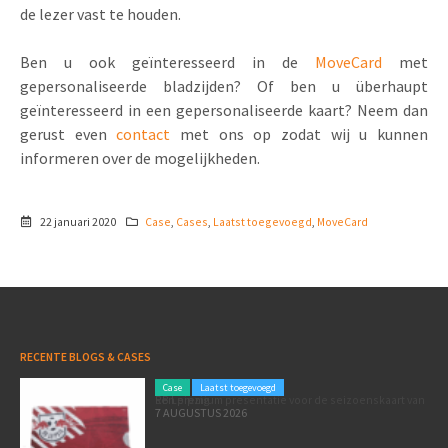
de lezer vast te houden.
Ben u ook geïnteresseerd in de
MoveCard
met
gepersonaliseerde bladzijden? Of ben u überhaupt
geïnteresseerd in een gepersonaliseerde kaart? Neem dan
gerust even
contact
met ons op zodat wij u kunnen
informeren over de mogelijkheden.
22 januari 2020
Case
,
Cases
,
Laatst toegevoegd
,
MoveCard
RECENTE BLOGS & CASES
Case
Laatst toegevoegd
Een premium presentatie voor de seizoenskaart van RB Leipzig
7 AUGUSTUS 2026