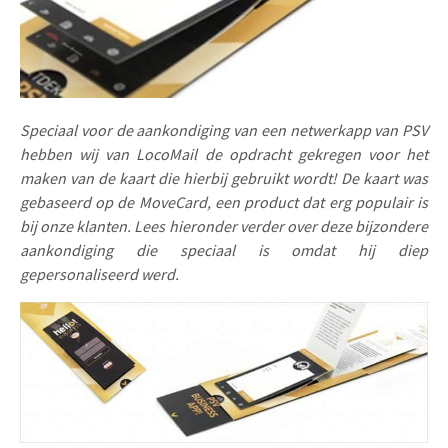
Uitnodigingen
Pop-up Kaarten
Media Marketing
Over Ons
Product Introductie
Geluidskaarten
Automotive Marketing
Vacatures
App-lancering
Lenticular Cards
Non-profit Marketing
Speciaal voor de aankondiging van een netwerkapp van PSV
Contactgegevens
hebben wij van LocoMail de opdracht gekregen voor het
Kalender maken
Twin Sliders
Marketing in de Zorg
maken van de kaart die hierbij gebruikt wordt! De kaart was
Duurzaamheid
Klantenbinding
gebaseerd op de MoveCard, een product dat erg populair is
Tabkaarten
Duurzame Marketing
bij onze klanten. Lees hieronder verder over deze bijzondere
Brochure downloaden
aankondiging die speciaal is omdat hij diep
Budget kaarten
Marketing voor Scholen
gepersonaliseerd werd.
Andere opvallende mailings
Horeca Marketing
Alle producten
Food Marketing