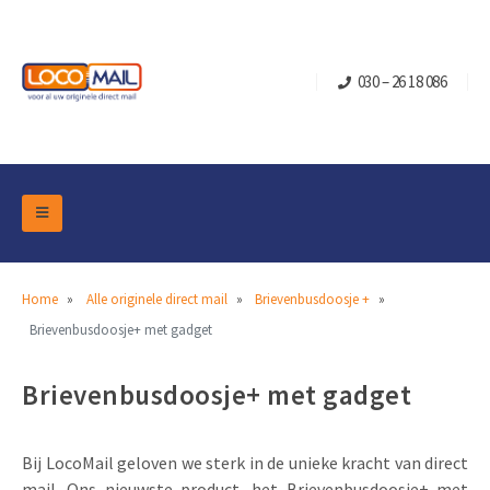
030 – 26 18 086
DM Marketing Tools
Verpakkingen
Overzicht Categorieën
Home
Alle originele direct mail
Brievenbusdoosje +
Branche
Brievenbusdoosje+ met gadget
Pop-up Kubussen
Gelegenheden
Klepdoosjes
Brievenbusdoosje+ met gadget
Turning Card
Retail Marketing
Schuifdoosjes
Kerst- en Eindejaar
Brievenbusdoosje +
Vastgoedmarketing
Bij LocoMail geloven we sterk in de unieke kracht van direct
Verjaardag en Jubilea
Contact
Schuifkaarten
Sport Marketing
mail. Ons nieuwste product, het Brievenbusdoosje+ met