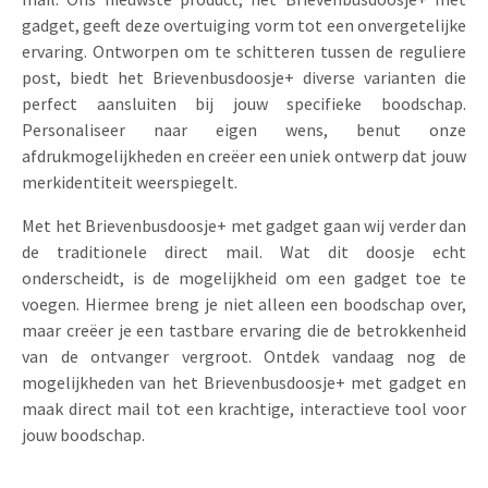
gadget, geeft deze overtuiging vorm tot een onvergetelijke
Uitnodigingen
Pop-up Kaarten
Media Marketing
ervaring. Ontworpen om te schitteren tussen de reguliere
Over Ons
Product Introductie
post, biedt het Brievenbusdoosje+ diverse varianten die
Geluidskaarten
Automotive Marketing
perfect aansluiten bij jouw specifieke boodschap.
Vacatures
App-lancering
Personaliseer naar eigen wens, benut onze
Lenticular Cards
Non-profit Marketing
Contactgegevens
afdrukmogelijkheden en creëer een uniek ontwerp dat jouw
Kalender maken
merkidentiteit weerspiegelt.
Twin Sliders
Marketing in de Zorg
Duurzaamheid
Klantenbinding
Met het Brievenbusdoosje+ met gadget gaan wij verder dan
Tabkaarten
Duurzame Marketing
Brochure downloaden
de traditionele direct mail. Wat dit doosje echt
Budget kaarten
onderscheidt, is de mogelijkheid om een gadget toe te
Marketing voor Scholen
voegen. Hiermee breng je niet alleen een boodschap over,
Andere opvallende mailings
Horeca Marketing
maar creëer je een tastbare ervaring die de betrokkenheid
van de ontvanger vergroot. Ontdek vandaag nog de
Alle producten
Food Marketing
mogelijkheden van het Brievenbusdoosje+ met gadget en
maak direct mail tot een krachtige, interactieve tool voor
jouw boodschap.