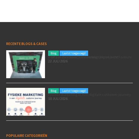
RECENTE BLOGS & CASES
Blog
Laatst toegevoegd
Poleposition voor je marketing: zó zet je de Formule 1 GP van Zandvoort in als marketingmoment
22 JULI 2026
Blog
Laatst toegevoegd
Fysieke marketing in een digitale customer journey
10 JULI 2026
POPULAIRE CATEGORIEËN