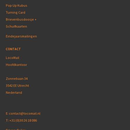
Pop Up Kubus
Turning Card
Brievenbusdoosje +
Schuifkaarten
Eindejaarsmailingen
CONTACT
LocoMail
Hoofdkantoor
Zonnebaan 34
3542 EE Utrecht
Nederland
E:
contact@locomail.nl
T:
+31 (0)30 26 18 086