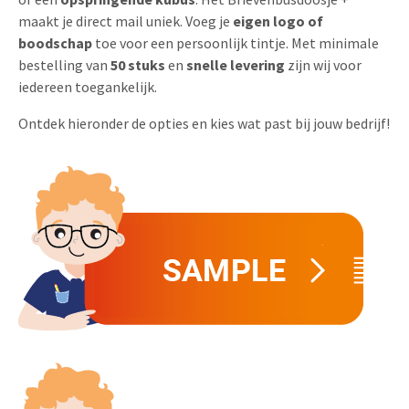
maakt je direct mail uniek. Voeg je
eigen logo of
Uitnodigingen
Pop-up Kaarten
Media Marketing
boodschap
toe voor een persoonlijk tintje. Met minimale
Over Ons
Product Introductie
bestelling van
5
0 stuks
en
snelle levering
zijn wij voor
Geluidskaarten
Automotive Marketing
iedereen toegankelijk.
Vacatures
App-lancering
Lenticular Cards
Non-profit Marketing
Ontdek hieronder de opties en kies wat past bij jouw bedrijf!
Contactgegevens
Kalender maken
Twin Sliders
Marketing in de Zorg
Duurzaamheid
Klantenbinding
Tabkaarten
Duurzame Marketing
Brochure downloaden
Budget kaarten
Marketing voor Scholen
Andere opvallende mailings
Horeca Marketing
Alle producten
Food Marketing