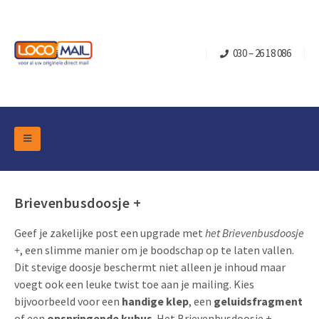
030 – 26 18 086
DM Marketing Tools
Verpakkingen
Overzicht Categorieën
Brievenbusdoosje +
Branche
Pop-up Kubussen
Gelegenheden
Geef je zakelijke post een upgrade met
het Brievenbusdoosje
Klepdoosjes
+
, een slimme manier om je boodschap op te laten vallen.
Turning Card
Retail Marketing
Schuifdoosjes
Dit stevige doosje beschermt niet alleen je inhoud maar
Kerst- en Eindejaar
voegt ook een leuke twist toe aan je mailing. Kies
Brievenbusdoosje +
Vastgoedmarketing
bijvoorbeeld voor een
handige klep
, een
geluidsfragment
Verjaardag en Jubilea
Contact
Schuifkaarten
Sport Marketing
of een
opspringende kubus
. Het Brievenbusdoosje +