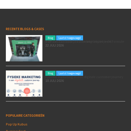
RECENTE BLOGS & CASES
Blog
Laatst toegevoegd
Poleposition voor je marketing: zó zet je de Formule 1 GP van Zandvoort in als marketingmoment
22 JULI 2026
Blog
Laatst toegevoegd
Fysieke marketing in een digitale customer journey
10 JULI 2026
POPULAIRE CATEGORIEËN
Pop Up Kubus