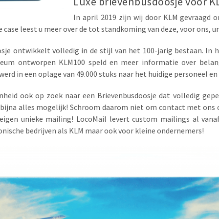
Luxe brievenbusdoosje voor K
In april 2019 zijn wij door KLM gevraagd 
e case leest u meer over de tot standkoming van deze, voor ons, u
je ontwikkelt volledig in de stijl van het 100-jarig bestaan. In
bileum ontworpen KLM100 speld en meer informatie over belang
 werd in een oplage van 49.000 stuks naar het huidige personeel 
nheid ook op zoek naar een Brievenbusdoosje dat volledig gep
s bijna alles mogelijk! Schroom daarom niet om contact met on
igen unieke mailing! LocoMail levert custom mailings al vanaf
conische bedrijven als KLM maar ook voor kleine ondernemers!