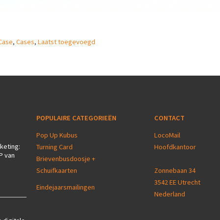
Case
,
Cases
,
Laatst toegevoegd
POPULAIRE CATEGORIEËN
CONTACT
Pop Up Kubus
LocoMail
keting:
Turning Card
Hoofdkantoor
P van
Brievenbusdoosje +
Schuifkaarten
Zonnebaan 34
3542 EE Utrecht
Eindejaarsmailingen
Nederland