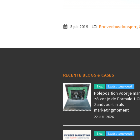
5 juli 2019
Brievenbusdoosje +
,
RECENTE BLOGS & CASES
Blog
Laatst toegevoegd
Poleposition voor je mar
zó zet je de Formule 1 G
Zandvoort in als
marketingmoment
22 JULI 2026
Blog
Laatst toegevoegd