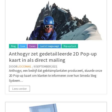
Blog
Case
Cases
Laatst toegevoegd
Pop-up Card
Anthogyr zet gedetailleerde 2D Pop-up
kaart in als direct mailing
DOOR
LOCOMAIL
/ 8 SEPTEMBER 2021
Anthogyr, een bedrijf dat gebitsimplantaten produceert, stuurde onze
2D Pop-up kaart om klanten te informeren over hun Simeda Steg
Systeem....
Lees verder