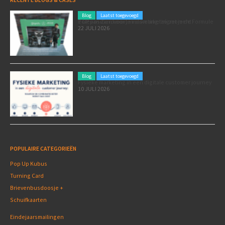
Blog
Laatst toegevoegd
Poleposition voor je marketing: zó zet je de Formule 1 GP van Zandvoort in als marketingmoment
22 JULI 2026
Blog
Laatst toegevoegd
Fysieke marketing in een digitale customer journey
10 JULI 2026
POPULAIRE CATEGORIEËN
Pop Up Kubus
Turning Card
Brievenbusdoosje +
Schuifkaarten
Eindejaarsmailingen