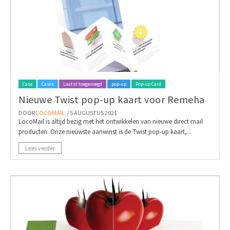
Case
Cases
Laatst toegevoegd
pop-up
Pop-up Card
Nieuwe Twist pop-up kaart voor Remeha
DOOR
LOCOMAIL
/ 5 AUGUSTUS 2021
LocoMail is altijd bezig met het ontwikkelen van nieuwe direct mail
producten. Onze nieuwste aanwinst is de Twist pop-up kaart,...
Lees verder