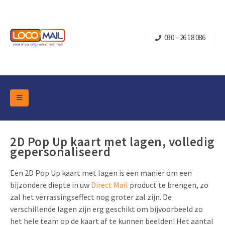
030 – 26 18 086
DM Marketing Tools
Verpakkingen
Overzicht Categorieën
2D Pop Up kaart met lagen, volledig
Branche
gepersonaliseerd
Pop-up Kubussen
Gelegenheden
Klepdoosjes
Een 2D Pop Up kaart met lagen is een manier om een
Turning Card
Retail Marketing
bijzondere diepte in uw
Direct Mail
product te brengen, zo
Schuifdoosjes
Kerst- en Eindejaar
zal het verrassingseffect nog groter zal zijn. De
Brievenbusdoosje +
Vastgoedmarketing
verschillende lagen zijn erg geschikt om bijvoorbeeld zo
Verjaardag en Jubilea
Contact
het hele team op de kaart af te kunnen beelden! Het aantal
Schuifkaarten
Sport Marketing