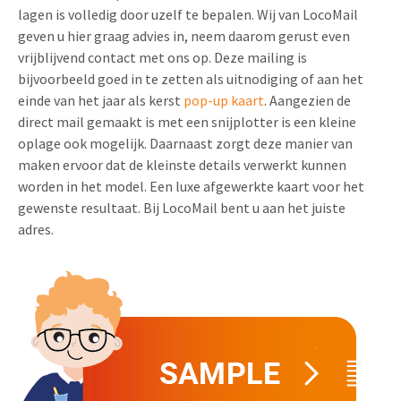
lagen is volledig door uzelf te bepalen. Wij van LocoMail
Uitnodigingen
Pop-up Kaarten
geven u hier graag advies in, neem daarom gerust even
Media Marketing
Over Ons
vrijblijvend contact met ons op. Deze mailing is
Product Introductie
Geluidskaarten
Automotive Marketing
bijvoorbeeld goed in te zetten als uitnodiging of aan het
Vacatures
einde van het jaar als kerst
pop-up kaart
. Aangezien de
App-lancering
Lenticular Cards
Non-profit Marketing
direct mail gemaakt is met een snijplotter is een kleine
Contactgegevens
Kalender maken
oplage ook mogelijk. Daarnaast zorgt deze manier van
Twin Sliders
Marketing in de Zorg
maken ervoor dat de kleinste details verwerkt kunnen
Duurzaamheid
Klantenbinding
worden in het model. Een luxe afgewerkte kaart voor het
Tabkaarten
Duurzame Marketing
Brochure downloaden
gewenste resultaat. Bij LocoMail bent u aan het juiste
Budget kaarten
Marketing voor Scholen
adres.
Andere opvallende mailings
Horeca Marketing
Alle producten
Food Marketing