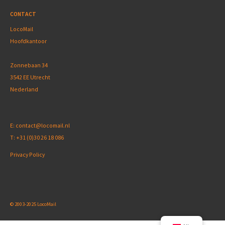
CONTACT
LocoMail
Hoofdkantoor
Zonnebaan 34
3542 EE Utrecht
Nederland
E:
contact@locomail.nl
T:
+31 (0)30 26 18 086
Privacy Policy
© 2003-2025 LocoMail