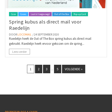
Case
Cases
Laatst toegevoegd
Out of the Box
Pop-up Card
Spring kubus als direct mail voor
Raedelijn
DOOR
LOCOMAIL
/ 24 SEPTEMBER 2020
Raedelijn heeft de Out of The Box spring kubus als direct mail
gebruikt. Raedelijn heeft ervoor gekozen om de spring...
Lees verder
1
2
3
5
VOLGENDE »
...
RECENTE BLOGS & CASES