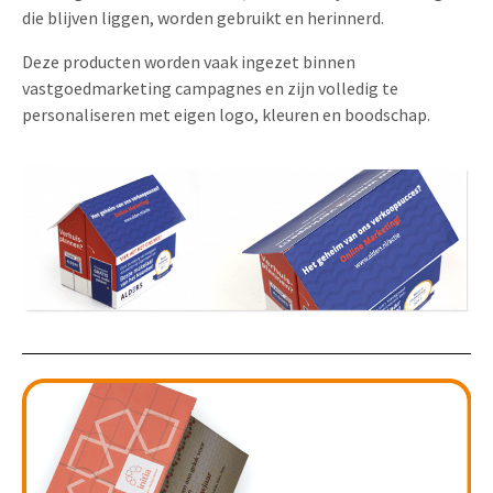
die blijven liggen, worden gebruikt en herinnerd.
Uitnodigingen
Pop-up Kaarten
Media Marketing
Deze producten worden vaak ingezet binnen
Over Ons
Product Introductie
vastgoedmarketing campagnes en zijn volledig te
Geluidskaarten
Automotive Marketing
Vacatures
personaliseren met eigen logo, kleuren en boodschap.
App-lancering
Lenticular Cards
Non-profit Marketing
Contactgegevens
Kalender maken
Twin Sliders
Marketing in de Zorg
Duurzaamheid
Klantenbinding
Tabkaarten
Duurzame Marketing
Brochure downloaden
Budget kaarten
Marketing voor Scholen
Andere opvallende mailings
Horeca Marketing
Alle producten
Food Marketing