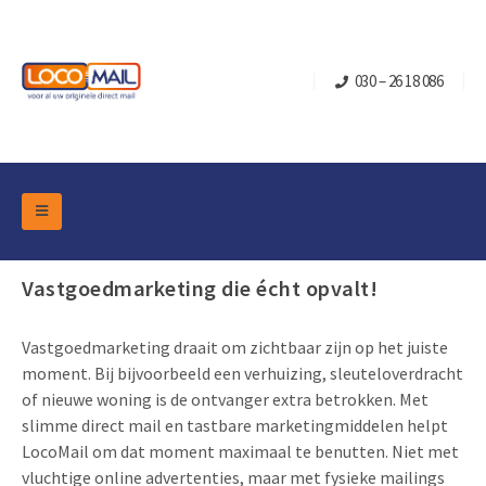
030 – 26 18 086
DM Marketing Tools
Verpakkingen
Vastgoedmarketing die écht opvalt!
Overzicht Categorieën
Branche
Pop-up Kubussen
Gelegenheden
Vastgoedmarketing draait om zichtbaar zijn op het juiste
Klepdoosjes
moment. Bij bijvoorbeeld een verhuizing, sleuteloverdracht
Turning Card
Retail Marketing
of nieuwe woning is de ontvanger extra betrokken. Met
Schuifdoosjes
Kerst- en Eindejaar
slimme direct mail en tastbare marketingmiddelen helpt
Brievenbusdoosje +
Vastgoedmarketing
LocoMail om dat moment maximaal te benutten. Niet met
Verjaardag en Jubilea
Contact
vluchtige online advertenties, maar met fysieke mailings
Schuifkaarten
Sport Marketing