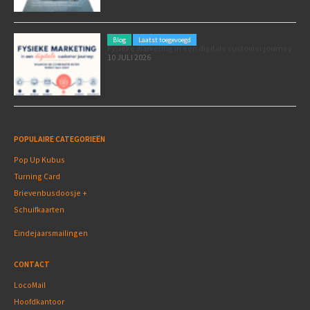
Blog
Laatst toegevoegd
Fysieke marketing in een digitale customer journey
10 JULI 2026
POPULAIRE CATEGORIEËN
Pop Up Kubus
Turning Card
Brievenbusdoosje +
Schuifkaarten
Eindejaarsmailingen
CONTACT
LocoMail
Hoofdkantoor