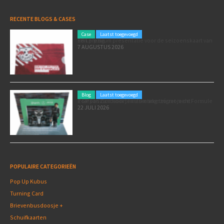
RECENTE BLOGS & CASES
Case
Laatst toegevoegd
Een premium presentatie voor de seizoenskaart van RB Leipzig
7 AUGUSTUS 2026
Blog
Laatst toegevoegd
Poleposition voor je marketing: zó zet je de Formule 1 GP van Zandvoort in als marketingmoment
22 JULI 2026
POPULAIRE CATEGORIEËN
Pop Up Kubus
Turning Card
Brievenbusdoosje +
Schuifkaarten