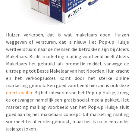
Uitnodigingen
Pop-up Kaarten
Media Marketing
Over Ons
Product Introductie
Geluidskaarten
Automotive Marketing
Vacatures
App-lancering
Huizen verkopen, dat is wat makelaars doen. Huizen
Lenticular Cards
Non-profit Marketing
weggeven of versturen, dat is nieuw. Het Pop-up Huisje
Contactgegevens
Kalender maken
werd verstuurd naar de mensen die betrokken zijn bij Alders
Twin Sliders
Marketing in de Zorg
Duurzaamheid
Makelaars. Bij dit marketing mailing voorbeeld heeft Alders
Klantenbinding
Makelaars het gebruikt als promotie middel, vanwege de
Tabkaarten
Duurzame Marketing
Brochure downloaden
uitroeping tot Beste Makelaar van het Noorden. Hun kracht
Budget kaarten
Marketing voor Scholen
en het verkoopsucces komt door het sterke online
marketing gebruik. Een goed voorbeeld hiervan is ook deze
Andere opvallende mailings
Horeca Marketing
direct mailer
. Bij het inleveren van het Pop-up Huisje, kreeg
de ontvanger namelijk een gratis social media pakket. Het
Alle producten
Food Marketing
marketing mailing voorbeeld van het Pop-up Huisje sluit
goed aan bij het makelaars concept. Dit marketing mailing
voorbeeld is al eerder gebruikt, maar het is nu in een ander
jasje gestoken.