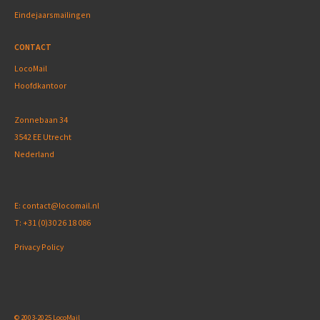
Eindejaarsmailingen
CONTACT
LocoMail
Hoofdkantoor
Zonnebaan 34
3542 EE Utrecht
Nederland
E:
contact@locomail.nl
T:
+31 (0)30 26 18 086
Privacy Policy
© 2003-2025 LocoMail