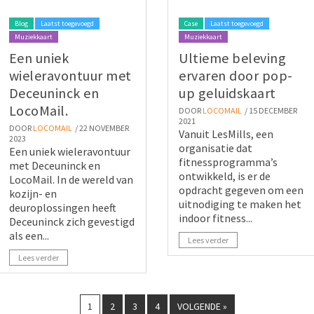
Blog
Laatst toegevoegd
Case
Laatst toegevoegd
Muziekkaart
Muziekkaart
Een uniek
Ultieme beleving
wieleravontuur met
ervaren door pop-
Deceuninck en
up geluidskaart
LocoMail.
DOOR
LOCOMAIL
/ 15 DECEMBER
2021
DOOR
LOCOMAIL
/ 22 NOVEMBER
Vanuit LesMills, een
2023
organisatie dat
Een uniek wieleravontuur
fitnessprogramma’s
met Deceuninck en
ontwikkeld, is er de
LocoMail. In de wereld van
opdracht gegeven om een
kozijn- en
uitnodiging te maken het
deuroplossingen heeft
indoor fitness...
Deceuninck zich gevestigd
als een...
Lees verder
Lees verder
1
2
3
4
VOLGENDE »