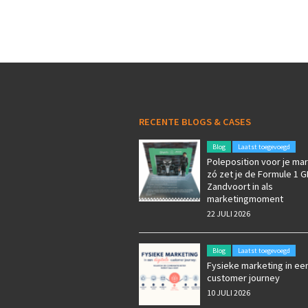
RECENTE BLOGS & CASES
Blog
Laatst toegevoegd
Poleposition voor je mar
zó zet je de Formule 1 G
Zandvoort in als
marketingmoment
22 JULI 2026
Blog
Laatst toegevoegd
Fysieke marketing in een
customer journey
10 JULI 2026