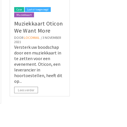
Case
Laatst toegevoegd
Muziekkaart
Muziekkaart Oticon
We Want More
DOOR
LOCOMAIL
/ 3 NOVEMBER
2021
Versterk uw boodschap
door een muziekkaart in
te zetten voor een
evenement. Oticon, een
leverancier in
hoortoestellen, heeft dit
op...
Lees verder