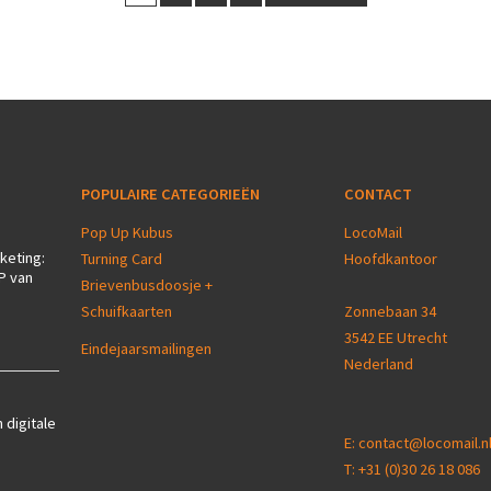
POPULAIRE CATEGORIEËN
CONTACT
Pop Up Kubus
LocoMail
keting:
Turning Card
Hoofdkantoor
P van
Brievenbusdoosje +
Schuifkaarten
Zonnebaan 34
3542 EE Utrecht
Eindejaarsmailingen
Nederland
 digitale
E:
contact@locomail.n
T:
+31 (0)30 26 18 086