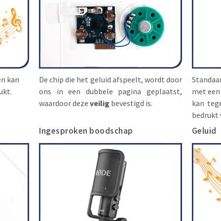
en kan
De chip die het geluid afspeelt, wordt door
Standaa
ukt.
ons in een dubbele pagina geplaatst,
met ee
waardoor deze
veilig
bevestigd is.
kan teg
bedrukt 
Ingesproken boodschap
Geluid