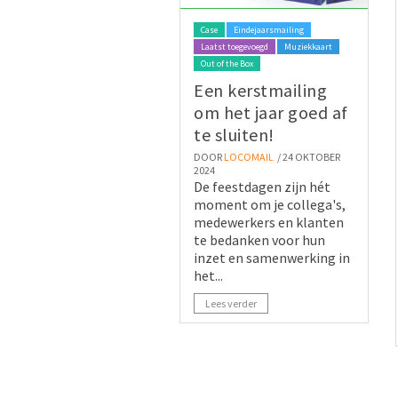
Case
Eindejaarsmailing
Laatst toegevoegd
Muziekkaart
Out of the Box
Een kerstmailing
om het jaar goed af
te sluiten!
DOOR
LOCOMAIL
/ 24 OKTOBER
2024
De feestdagen zijn hét
moment om je collega's,
medewerkers en klanten
te bedanken voor hun
inzet en samenwerking in
het...
Lees verder