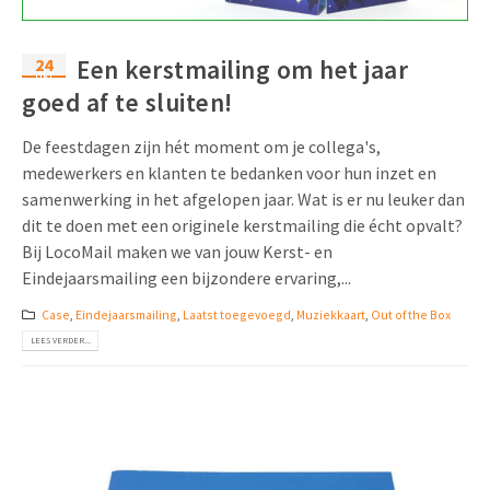
Uitnodigingen
Pop-up Kaarten
Media Marketing
Over Ons
24
Een kerstmailing om het jaar
Product Introductie
okt
Geluidskaarten
Automotive Marketing
goed af te sluiten!
Vacatures
App-lancering
Lenticular Cards
Non-profit Marketing
De feestdagen zijn hét moment om je collega's,
Contactgegevens
Kalender maken
medewerkers en klanten te bedanken voor hun inzet en
Twin Sliders
Marketing in de Zorg
samenwerking in het afgelopen jaar. Wat is er nu leuker dan
Duurzaamheid
Klantenbinding
dit te doen met een originele kerstmailing die écht opvalt?
Tabkaarten
Duurzame Marketing
Brochure downloaden
Bij LocoMail maken we van jouw Kerst- en
Eindejaarsmailing een bijzondere ervaring,...
Budget kaarten
Marketing voor Scholen
Case
,
Eindejaarsmailing
,
Laatst toegevoegd
,
Muziekkaart
,
Out of the Box
Andere opvallende mailings
Horeca Marketing
LEES VERDER...
Alle producten
Food Marketing