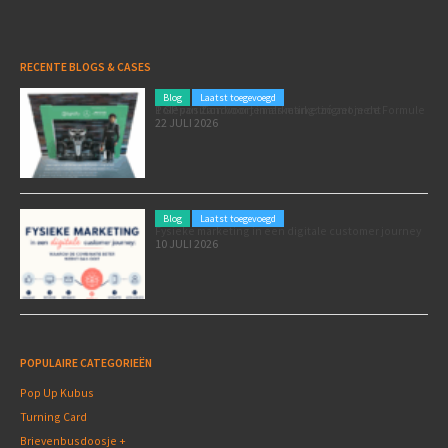
RECENTE BLOGS & CASES
Blog
Laatst toegevoegd
Poleposition voor je marketing: zó zet je de Formule 1 GP van Zandvoort in als marketingmoment
22 JULI 2026
Blog
Laatst toegevoegd
Fysieke marketing in een digitale customer journey
10 JULI 2026
POPULAIRE CATEGORIEËN
Pop Up Kubus
Turning Card
Brievenbusdoosje +