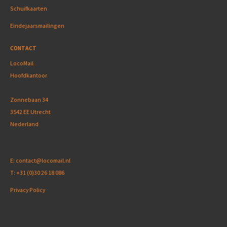
Schuifkaarten
Eindejaarsmailingen
CONTACT
LocoMail
Hoofdkantoor
Zonnebaan 34
3542 EE Utrecht
Nederland
E:
contact@locomail.nl
T:
+31 (0)30 26 18 086
Privacy Policy