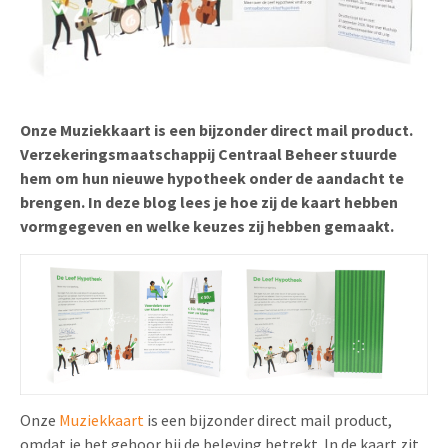
Uitnodigingen
Pop-up Kaarten
Media Marketing
Over Ons
Product Introductie
Geluidskaarten
Automotive Marketing
Vacatures
App-lancering
Lenticular Cards
Non-profit Marketing
Onze Muziekkaart is een bijzonder direct mail product.
Contactgegevens
Verzekeringsmaatschappij Centraal Beheer stuurde
Kalender maken
Twin Sliders
Marketing in de Zorg
hem om hun nieuwe hypotheek onder de aandacht te
Duurzaamheid
Klantenbinding
brengen. In deze blog lees je hoe zij de kaart hebben
Tabkaarten
Duurzame Marketing
vormgegeven en welke keuzes zij hebben gemaakt.
Brochure downloaden
Budget kaarten
Marketing voor Scholen
Andere opvallende mailings
Horeca Marketing
Alle producten
Food Marketing
Onze
Muziekkaart
is een bijzonder direct mail product,
omdat je het gehoor bij de beleving betrekt. In de kaart zit