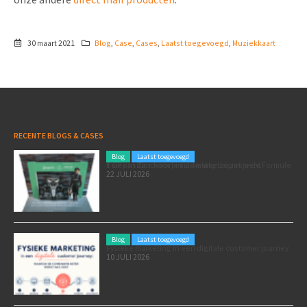
30 maart 2021
Blog
,
Case
,
Cases
,
Laatst toegevoegd
,
Muziekkaart
RECENTE BLOGS & CASES
Blog
Laatst toegevoegd
Poleposition voor je marketing: zó zet je de Formule 1 GP van Zandvoort in als marketingmoment
22 JULI 2026
Blog
Laatst toegevoegd
Fysieke marketing in een digitale customer journey
10 JULI 2026