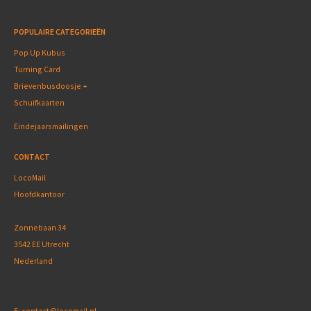
POPULAIRE CATEGORIEËN
Pop Up Kubus
Turning Card
Brievenbusdoosje +
Schuifkaarten
Eindejaarsmailingen
CONTACT
LocoMail
Hoofdkantoor
Zonnebaan 34
3542 EE Utrecht
Nederland
E:
contact@locomail.nl