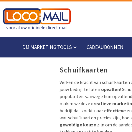
DM MARKETING TOOLS
CADEAUBONNEN
Schuifkaarten
Verken de kracht van schuifkaarten
jouw bedrijf te laten
opvallen
! Sch
populariteit vanwege hun opvallend
maken we deze
creatieve marketi
bedrijf dat zoekt naar
effectieve
e
wat schuifkaarten precies zijn, hoe
geweldige keuze
zijn om de aandac
trekken en vast te houden.