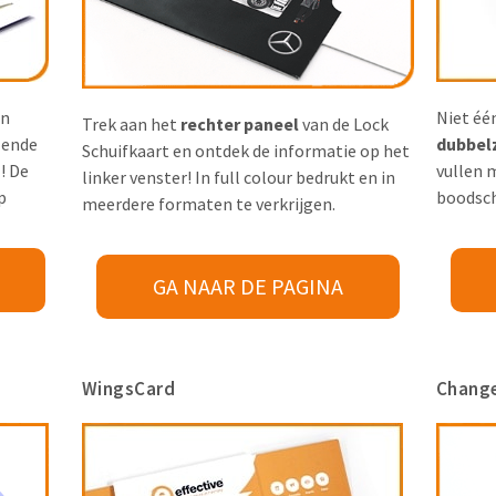
en
Niet één
Trek aan het
rechter paneel
van de Lock
lende
dubbelz
Schuifkaart en ontdek de informatie op het
m
! De
vullen 
linker venster! In full colour bedrukt en in
p
boodsc
meerdere formaten te verkrijgen.
GA NAAR DE PAGINA
WingsCard
Chang