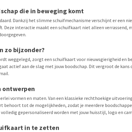
dschap die in beweging komt
ndaard. Dankzij het slimme schuifmechanisme verschijnt er een ni
ft. Deze interactie maakt een schuifkaart niet alleen verrassend, 
 doorgegeven.
n zo bijzonder?
rdt weggelegd, zorgt een schuifkaart voor nieuwsgierigheid en b
gaat actief aan de slag met jouw boodschap. Dit vergroot de kans
mail.
n ontwerpen
llerlei vormen en maten. Van een klassieke rechthoekige uitvoering
art behoort tot de mogelijkheden, zodat je meerdere boodschappe
n volledig gepersonaliseerd worden met jouw huisstijl, logo en c
ifkaart in te zetten