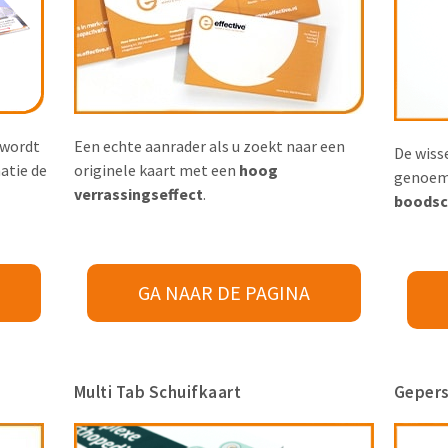
 wordt
Een echte aanrader als u zoekt naar een
De wiss
atie de
originele kaart met een
hoog
genoemd
verrassingseffect
.
boodsc
GA NAAR DE PAGINA
Multi Tab Schuifkaart
Gepers