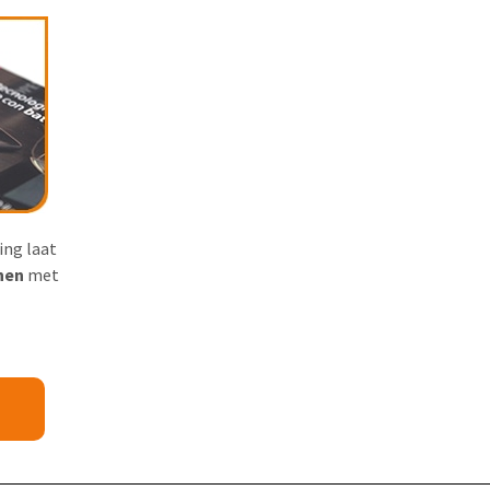
ing laat
nen
met