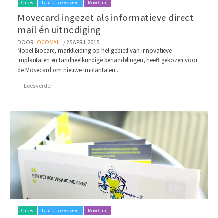
Cases
Laatst toegevoegd
MoveCard
Movecard ingezet als informatieve direct
mail én uitnodiging
DOOR
LOCOMAIL
/ 25 APRIL 2015
Nobel Biocare, marktleiding op het gebied van innovatieve
implantaten en tandheelkundige behandelingen, heeft gekozen voor
de Movecard om nieuwe implantaten...
Lees verder
Cases
Laatst toegevoegd
MoveCard