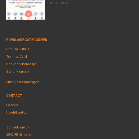
10 JULI 2026
POPULAIRE CATEGORIEËN
Pop Up Kubus
Turning Card
Brievenbusdoosje +
Schuifkaarten
Eindejaarsmailingen
CONTACT
LocoMail
Hoofdkantoor
Zonnebaan 34
3542 EE Utrecht