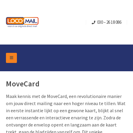
030 – 26 18 086
DM Marketing Tools
Verpakkingen
Overzicht Categorieën
MoveCard
Branche
Pop-up Kubussen
Gelegenheden
Maak kennis met de MoveCard, een revolutionaire manier
Klepdoosjes
om jouw direct mailing naar een hoger niveau te tillen. Wat
Turning Card
Retail Marketing
in eerste instantie lijkt op een gewone kaart, blijkt al snel
Schuifdoosjes
Kerst- en Eindejaar
een verrassende en interactieve ervaring te zijn. Zodra de
Brievenbusdoosje +
Vastgoedmarketing
ontvanger de envelop opent en langzaam aan de kaart
Verjaardag en Jubilea
Contact
trekt, gaan de bladzijden vanzelf om. Dit unieke
Schuifkaarten
Sport Marketing