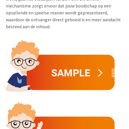
mechanisme zorgt ervoor dat jouw boodschap op een
Uitnodigingen
Pop-up Kaarten
Media Marketing
opvallende en speelse manier wordt gepresenteerd,
Over Ons
waardoor de ontvanger direct geboeid is en meer aandacht
Product Introductie
Geluidskaarten
Automotive Marketing
besteed aan de inhoud.
Vacatures
App-lancering
Lenticular Cards
Non-profit Marketing
Contactgegevens
Kalender maken
Twin Sliders
Marketing in de Zorg
Duurzaamheid
Klantenbinding
Tabkaarten
Duurzame Marketing
Brochure downloaden
Budget kaarten
Marketing voor Scholen
Andere opvallende mailings
Horeca Marketing
Alle producten
Food Marketing