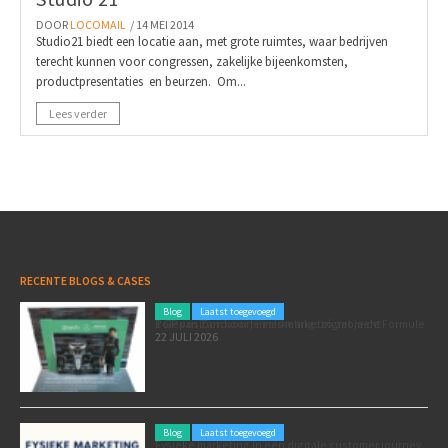
DOOR
LOCOMAIL
/ 14 MEI 2014
Studio21 biedt een locatie aan, met grote ruimtes, waar bedrijven
terecht kunnen voor congressen, zakelijke bijeenkomsten,
productpresentaties en beurzen. Om...
Lees verder
RECENTE BLOGS & CASES
Blog
Laatst toegevoegd
Poleposition voor je marketing: zó zet je de Formule 1 GP van Zandvoort in als marketingmoment
22 JULI 2026
Blog
Laatst toegevoegd
Fysieke marketing in een digitale customer journey