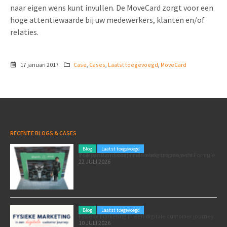
naar eigen wens kunt invullen. De MoveCard zorgt voor een
hoge attentiewaarde bij uw medewerkers, klanten en/of
relaties.
17 januari 2017
Case
,
Cases
,
Laatst toegevoegd
,
MoveCard
RECENTE BLOGS & CASES
Blog
Laatst toegevoegd
Poleposition voor je marketing: zó zet je de Formule 1 GP van Zandvoort in als marketingmoment
22 JULI 2026
Blog
Laatst toegevoegd
Fysieke marketing in een digitale customer journey
10 JULI 2026