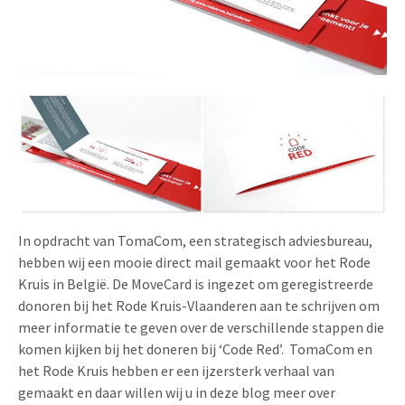
Uitnodigingen
Pop-up Kaarten
Media Marketing
Over Ons
Product Introductie
Geluidskaarten
Automotive Marketing
Vacatures
App-lancering
Lenticular Cards
Non-profit Marketing
Contactgegevens
Kalender maken
Twin Sliders
Marketing in de Zorg
Duurzaamheid
Klantenbinding
Tabkaarten
Duurzame Marketing
Brochure downloaden
Budget kaarten
Marketing voor Scholen
In opdracht van TomaCom, een strategisch adviesbureau,
hebben wij een mooie direct mail gemaakt voor het Rode
Andere opvallende mailings
Horeca Marketing
Kruis in België. De MoveCard is ingezet om geregistreerde
donoren bij het Rode Kruis-Vlaanderen aan te schrijven om
Alle producten
Food Marketing
meer informatie te geven over de verschillende stappen die
komen kijken bij het doneren bij ‘Code Red’. TomaCom en
het Rode Kruis hebben er een ijzersterk verhaal van
gemaakt en daar willen wij u in deze blog meer over