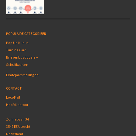
POPULAIRE CATEGORIEËN
Pop Up Kubus
Turning Card
Brievenbusdoosje +
Schuifkaarten
Eindejaarsmailingen
CONTACT
LocoMail
Hoofdkantoor
Zonnebaan 34
3542 EE Utrecht
Nederland