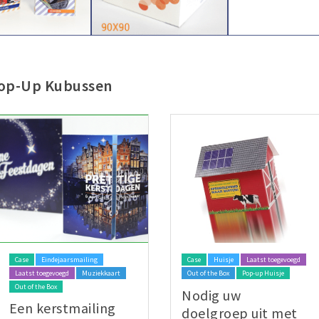
 Pop-Up Kubussen
Case
Eindejaarsmailing
Case
Huisje
Laatst toegevoegd
Laatst toegevoegd
Muziekkaart
Out of the Box
Pop-up Huisje
Out of the Box
Nodig uw
Een kerstmailing
doelgroep uit met