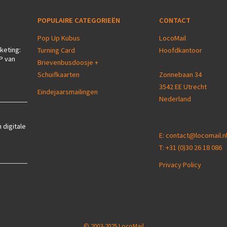
POPULAIRE CATEGORIEËN
CONTACT
Pop Up Kubus
LocoMail
keting:
Turning Card
Hoofdkantoor
P van
Brievenbusdoosje +
Schuifkaarten
Zonnebaan 34
3542 EE Utrecht
Eindejaarsmailingen
Nederland
 digitale
E:
contact@locomail.n
T:
+31 (0)30 26 18 086
Privacy Policy
© 2003-2025 LocoMail