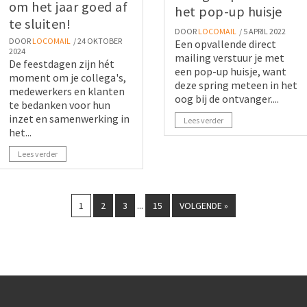
om het jaar goed af
het pop-up huisje
te sluiten!
DOOR
LOCOMAIL
/ 5 APRIL 2022
DOOR
LOCOMAIL
/ 24 OKTOBER
Een opvallende direct
2024
mailing verstuur je met
De feestdagen zijn hét
een pop-up huisje, want
moment om je collega's,
deze spring meteen in het
medewerkers en klanten
oog bij de ontvanger....
te bedanken voor hun
inzet en samenwerking in
Lees verder
het...
Lees verder
...
1
2
3
15
VOLGENDE »