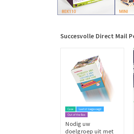
Succesvolle Direct Mail
Case
Laatst toegevoegd
Out of the Box
Nodig uw
doelgroep uit met