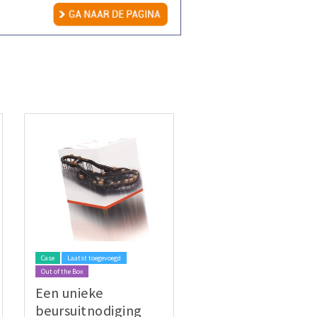
Case
Laatst toegevoegd
Out of the Box
Een unieke
beursuitnodiging