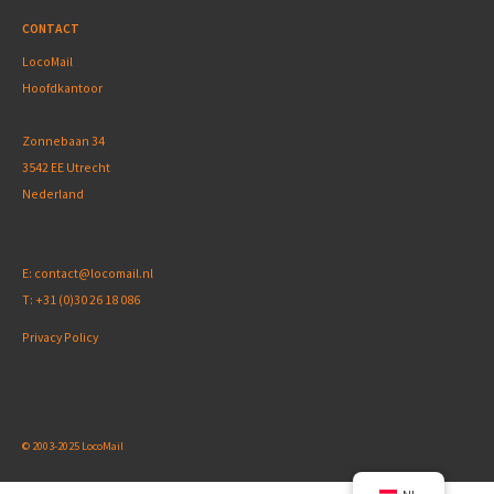
CONTACT
LocoMail
Hoofdkantoor
Zonnebaan 34
3542 EE Utrecht
Nederland
E:
contact@locomail.nl
T:
+31 (0)30 26 18 086
Privacy Policy
© 2003-2025 LocoMail