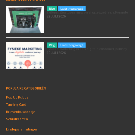
Blog
Laatst toegevoegd
Poleposition voor je marketing: zó zet je de Formule 1 GP van Zandvoort in als marketingmoment
22 JULI 2026
Blog
Laatst toegevoegd
Fysieke marketing in een digitale customer journey
10 JULI 2026
POPULAIRE CATEGORIEËN
Pop Up Kubus
Turning Card
Brievenbusdoosje +
Schuifkaarten
Eindejaarsmailingen