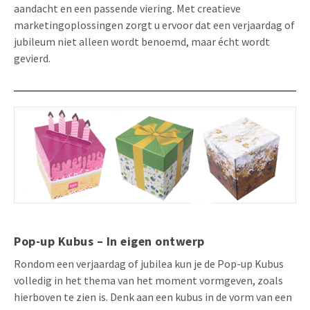
aandacht en een passende viering. Met creatieve
Uitnodigingen
marketingoplossingen zorgt u ervoor dat een verjaardag of
Pop-up Kaarten
Media Marketing
Over Ons
jubileum niet alleen wordt benoemd, maar écht wordt
Product Introductie
Geluidskaarten
Automotive Marketing
gevierd.
Vacatures
App-lancering
Lenticular Cards
Non-profit Marketing
Contactgegevens
Kalender maken
Twin Sliders
Marketing in de Zorg
Duurzaamheid
Klantenbinding
Tabkaarten
Duurzame Marketing
Brochure downloaden
Budget kaarten
Marketing voor Scholen
Andere opvallende mailings
Horeca Marketing
Alle producten
Food Marketing
Pop-up Kubus – In eigen ontwerp
Rondom een verjaardag of jubilea kun je de Pop-up Kubus
volledig in het thema van het moment vormgeven, zoals
hierboven te zien is. Denk aan een kubus in de vorm van een