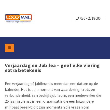
030 – 26 18 086
DM Marketing Tools
Verpakkingen
Verjaardag en Jubilea – geef elke viering
Overzicht Categorieën
extra betekenis
Branche
Pop-up Kubussen
Gelegenheden
Klepdoosjes
Een verjaardag of jubileum is meer dan een datum op de
Turning Card
Retail Marketing
kalender. Het is een moment van waardering, trots en
Schuifdoosjes
verbondenheid. Een bedrijfsjubileum, een medewerker die
Kerst- en Eindejaar
Brievenbusdoosje +
Vastgoedmarketing
25 jaar in dienst is, een organisatie die een bijzondere
Verjaardag en Jubilea
Contact
mijlpaal bereikt: dit zijn momenten die vragen om
Schuifkaarten
Sport Marketing