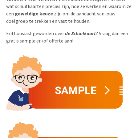
wat schuifkaarten precies zijn, hoe ze werken en waarom ze
Uitnodigingen
Pop-up Kaarten
Media Marketing
een
geweldige keuze
zijn om de aandacht van jouw
Over Ons
doelgroep te trekken en vast te houden.
Product Introductie
Geluidskaarten
Automotive Marketing
Vacatures
Enthousiast geworden over
de Schuifkaart
? Vraag dan een
App-lancering
Lenticular Cards
Non-profit Marketing
gratis sample en/of offerte aan!
Contactgegevens
Kalender maken
Twin Sliders
Marketing in de Zorg
Duurzaamheid
Klantenbinding
Tabkaarten
Duurzame Marketing
Brochure downloaden
Budget kaarten
Marketing voor Scholen
Andere opvallende mailings
Horeca Marketing
Alle producten
Food Marketing