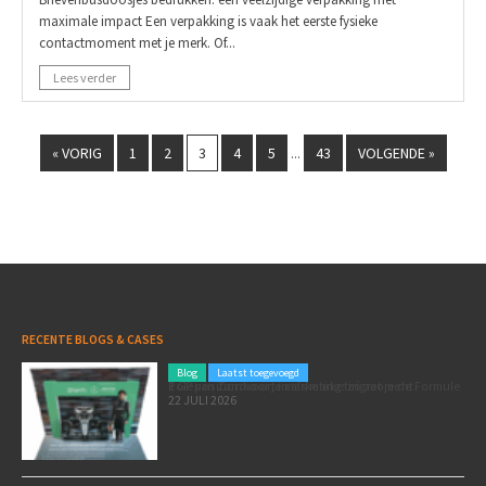
maximale impact Een verpakking is vaak het eerste fysieke
contactmoment met je merk. Of...
Lees verder
« VORIG
1
2
3
4
5
43
VOLGENDE »
...
RECENTE BLOGS & CASES
Blog
Laatst toegevoegd
Poleposition voor je marketing: zó zet je de Formule 1 GP van Zandvoort in als marketingmoment
22 JULI 2026