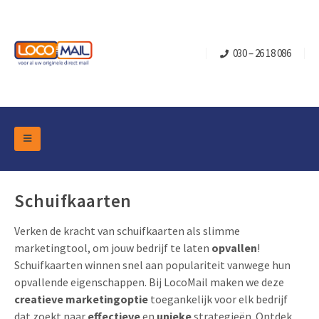
030 – 26 18 086
DM Marketing Tools
Verpakkingen
Overzicht Categorieën
Schuifkaarten
Branche
Pop-up Kubussen
Gelegenheden
Verken de kracht van schuifkaarten als slimme
Klepdoosjes
marketingtool, om jouw bedrijf te laten
opvallen
!
Turning Card
Retail Marketing
Schuifkaarten winnen snel aan populariteit vanwege hun
Schuifdoosjes
Kerst- en Eindejaar
opvallende eigenschappen. Bij LocoMail maken we deze
Brievenbusdoosje +
Vastgoedmarketing
creatieve marketingoptie
toegankelijk voor elk bedrijf
Verjaardag en Jubilea
Contact
dat zoekt naar
effectieve
en
unieke
strategieën. Ontdek
Schuifkaarten
Sport Marketing