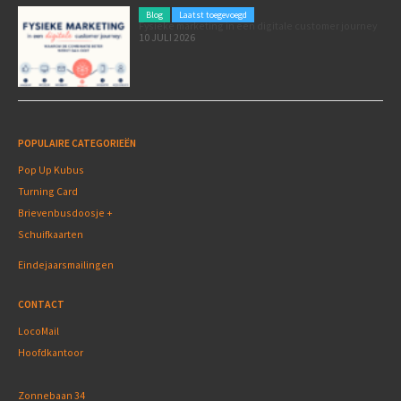
Blog
Laatst toegevoegd
Fysieke marketing in een digitale customer journey
10 JULI 2026
POPULAIRE CATEGORIEËN
Pop Up Kubus
Turning Card
Brievenbusdoosje +
Schuifkaarten
Eindejaarsmailingen
CONTACT
LocoMail
Hoofdkantoor
Zonnebaan 34