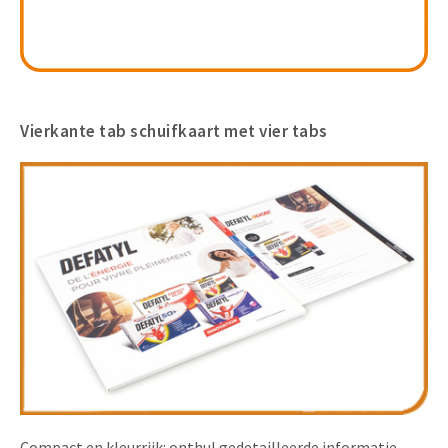
Vierkante tab schuifkaart met vier tabs
Compact en kleurrijk: onthul gedetailleerde informatie