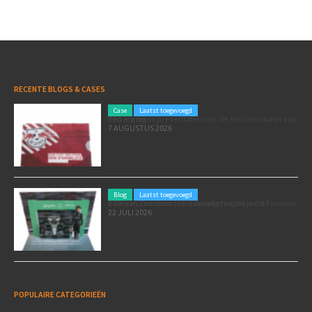
RECENTE BLOGS & CASES
Case
Laatst toegevoegd
Een premium presentatie voor de seizoenskaart van RB Leipzig
7 AUGUSTUS 2026
Blog
Laatst toegevoegd
Poleposition voor je marketing: zó zet je de Formule 1 GP van Zandvoort in als marketingmoment
22 JULI 2026
POPULAIRE CATEGORIEËN