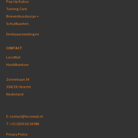
Pop Up Kubus
Turning Card
Brievenbusdoosje +
Schuifkaarten
Eindejaarsmailingen
CONTACT
LocoMail
Hoofdkantoor
Zonnebaan 34
3542 EE Utrecht
Nederland
E:
contact@locomail.nl
T:
+31 (0)30 26 18 086
Privacy Policy