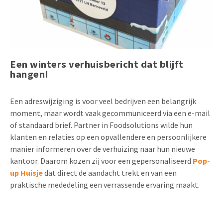
Uitnodigingen
Pop-up Kaarten
Media Marketing
Over Ons
Product Introductie
Geluidskaarten
Automotive Marketing
Vacatures
App-lancering
Een winters verhuisbericht dat blijft
Lenticular Cards
Non-profit Marketing
Contactgegevens
hangen!
Kalender maken
Twin Sliders
Marketing in de Zorg
Duurzaamheid
Klantenbinding
Een adreswijziging is voor veel bedrijven een belangrijk
Tabkaarten
Duurzame Marketing
moment, maar wordt vaak gecommuniceerd via een e-mail
Brochure downloaden
of standaard brief. Partner in Foodsolutions wilde hun
Budget kaarten
Marketing voor Scholen
klanten en relaties op een opvallendere en persoonlijkere
Andere opvallende mailings
manier informeren over de verhuizing naar hun nieuwe
Horeca Marketing
kantoor. Daarom kozen zij voor een gepersonaliseerd
Pop-
Alle producten
Food Marketing
up Huisje
dat direct de aandacht trekt en van een
praktische mededeling een verrassende ervaring maakt.