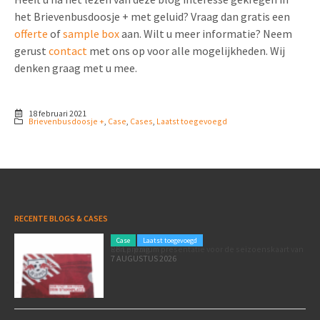
het Brievenbusdoosje + met geluid? Vraag dan gratis een
offerte
of
sample box
aan. Wilt u meer informatie? Neem
gerust
contact
met ons op voor alle mogelijkheden. Wij
denken graag met u mee.
18 februari 2021
Brievenbusdoosje +
,
Case
,
Cases
,
Laatst toegevoegd
RECENTE BLOGS & CASES
Case
Laatst toegevoegd
Een premium presentatie voor de seizoenskaart van RB Leipzig
7 AUGUSTUS 2026