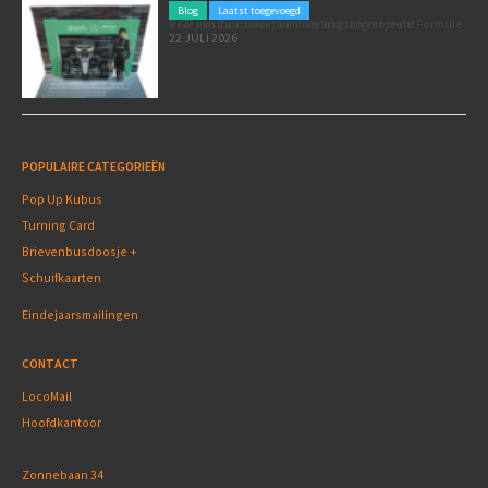
Blog
Laatst toegevoegd
Poleposition voor je marketing: zó zet je de Formule 1 GP van Zandvoort in als marketingmoment
22 JULI 2026
POPULAIRE CATEGORIEËN
Pop Up Kubus
Turning Card
Brievenbusdoosje +
Schuifkaarten
Eindejaarsmailingen
CONTACT
LocoMail
Hoofdkantoor
Zonnebaan 34