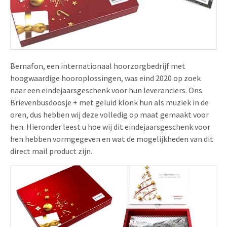
Uitnodigingen
Pop-up Kaarten
Media Marketing
Over Ons
Product Introductie
Geluidskaarten
Automotive Marketing
Vacatures
App-lancering
Lenticular Cards
Non-profit Marketing
Bernafon, een internationaal hoorzorgbedrijf met
Contactgegevens
hoogwaardige hooroplossingen, was eind 2020 op zoek
Kalender maken
Twin Sliders
Marketing in de Zorg
naar een eindejaarsgeschenk voor hun leveranciers. Ons
Duurzaamheid
Klantenbinding
Brievenbusdoosje + met geluid klonk hun als muziek in de
Tabkaarten
Duurzame Marketing
oren, dus hebben wij deze volledig op maat gemaakt voor
Brochure downloaden
hen. Hieronder leest u hoe wij dit eindejaarsgeschenk voor
Budget kaarten
Marketing voor Scholen
hen hebben vormgegeven en wat de mogelijkheden van dit
Andere opvallende mailings
direct mail product zijn.
Horeca Marketing
Alle producten
Food Marketing