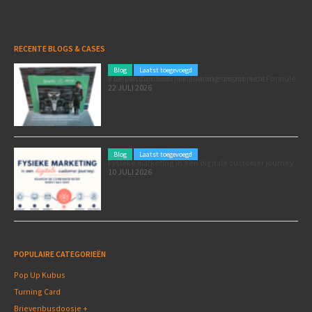
RECENTE BLOGS & CASES
Blog
Laatst toegevoegd
Poleposition voor je marketing: zó zet je de Formule 1 GP van Zandvoort in als marketingmoment
22 JULI 2026
Blog
Laatst toegevoegd
Fysieke marketing in een digitale customer journey
10 JULI 2026
POPULAIRE CATEGORIEËN
Pop Up Kubus
Turning Card
Brievenbusdoosje +