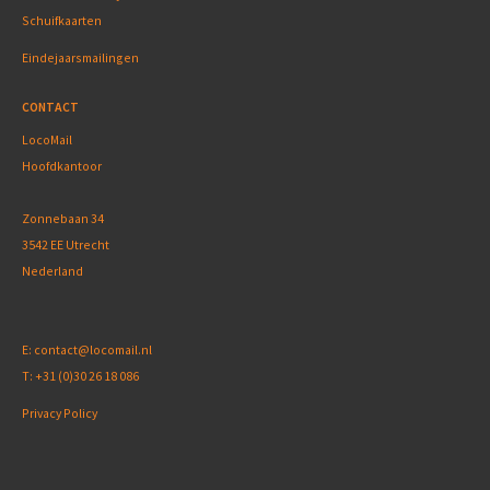
Schuifkaarten
Eindejaarsmailingen
CONTACT
LocoMail
Hoofdkantoor
Zonnebaan 34
3542 EE Utrecht
Nederland
E:
contact@locomail.nl
T:
+31 (0)30 26 18 086
Privacy Policy