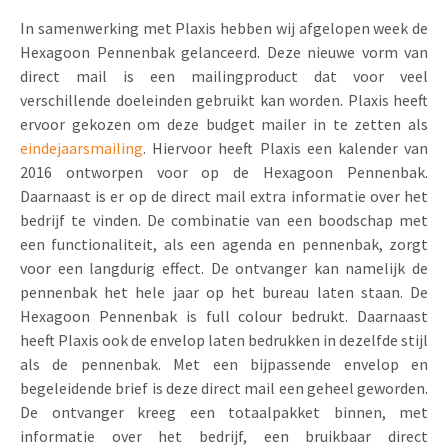
Uitnodigingen
In samenwerking met Plaxis hebben wij afgelopen week de
Pop-up Kaarten
Media Marketing
Hexagoon Pennenbak gelanceerd. Deze nieuwe vorm van
Over Ons
Product Introductie
direct mail is een mailingproduct dat voor veel
Geluidskaarten
Automotive Marketing
Vacatures
verschillende doeleinden gebruikt kan worden. Plaxis heeft
App-lancering
ervoor gekozen om deze budget mailer in te zetten als
Lenticular Cards
Non-profit Marketing
Contactgegevens
eindejaarsmailing
. Hiervoor heeft Plaxis een kalender van
Kalender maken
Twin Sliders
Marketing in de Zorg
2016 ontworpen voor op de Hexagoon Pennenbak.
Duurzaamheid
Daarnaast is er op de direct mail extra informatie over het
Klantenbinding
Tabkaarten
Duurzame Marketing
bedrijf te vinden. De combinatie van een boodschap met
Brochure downloaden
een functionaliteit, als een agenda en pennenbak, zorgt
Budget kaarten
Marketing voor Scholen
voor een langdurig effect. De ontvanger kan namelijk de
pennenbak het hele jaar op het bureau laten staan. De
Andere opvallende mailings
Horeca Marketing
Hexagoon Pennenbak is full colour bedrukt. Daarnaast
heeft Plaxis ook de envelop laten bedrukken in dezelfde stijl
Alle producten
Food Marketing
als de pennenbak. Met een bijpassende envelop en
begeleidende brief is deze direct mail een geheel geworden.
De ontvanger kreeg een totaalpakket binnen, met
informatie over het bedrijf, een bruikbaar direct