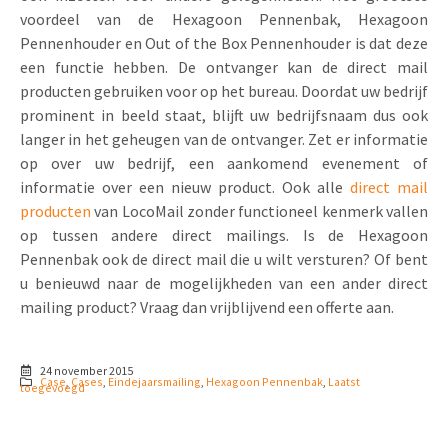
voordeel van de Hexagoon Pennenbak, Hexagoon
Pennenhouder en Out of the Box Pennenhouder is dat deze
een functie hebben. De ontvanger kan de direct mail
producten gebruiken voor op het bureau. Doordat uw bedrijf
prominent in beeld staat, blijft uw bedrijfsnaam dus ook
langer in het geheugen van de ontvanger. Zet er informatie
op over uw bedrijf, een aankomend evenement of
informatie over een nieuw product. Ook alle
direct mail
producten
van LocoMail zonder functioneel kenmerk vallen
op tussen andere direct mailings. Is de Hexagoon
Pennenbak ook de direct mail die u wilt versturen? Of bent
u benieuwd naar de mogelijkheden van een ander direct
mailing product? Vraag dan vrijblijvend een offerte aan.
24 november 2015
Case
,
Cases
,
Eindejaarsmailing
,
Hexagoon Pennenbak
,
Laatst
toegevoegd