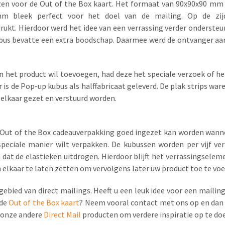
kozen voor de Out of the Box kaart. Het formaat van 90x90x90 m
 bleek perfect voor het doel van de mailing. Op de zij
kt. Hierdoor werd het idee van een verrassing verder ondersteun
ubus bevatte een extra boodschap. Daarmee werd de ontvanger aa
 het product wil toevoegen, had deze het speciale verzoek of h
r is de Pop-up kubus als halffabricaat geleverd. De plak strips wa
 elkaar gezet en verstuurd worden.
 Out of the Box cadeauverpakking goed ingezet kan worden wanne
speciale manier wilt verpakken. De kubussen worden per vijf v
t de elastieken uitdrogen. Hierdoor blijft het verrassingseleme
n elkaar te laten zetten om vervolgens later uw product toe te vo
 gebied van direct mailings. Heeft u een leuk idee voor een mailin
 de
Out of the Box kaart
? Neem vooral contact met ons op en dan 
j onze andere
Direct Mail
producten om verdere inspiratie op te do