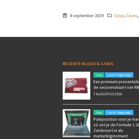
4 september 2019
Case
,
Cases
RECENTE BLOGS & CASES
Case
Laatst toegevoegd
Een premium presentati
de seizoenskaart van RB
7 AUGUSTUS 2026
Blog
Laatst toegevoegd
Poleposition voor je mar
zó zet je de Formule 1 G
Zandvoort in als
marketingmoment