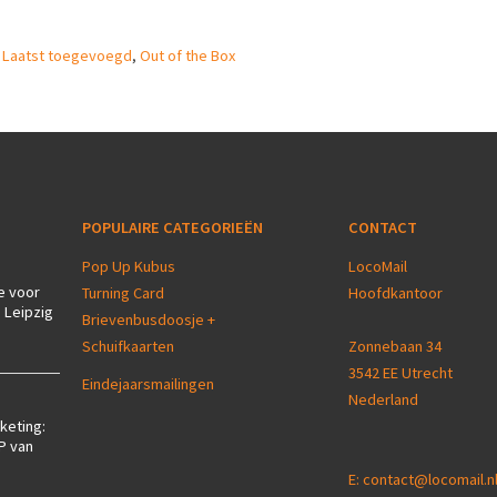
,
Laatst toegevoegd
,
Out of the Box
POPULAIRE CATEGORIEËN
CONTACT
Pop Up Kubus
LocoMail
e voor
Turning Card
Hoofdkantoor
 Leipzig
Brievenbusdoosje +
Schuifkaarten
Zonnebaan 34
3542 EE Utrecht
Eindejaarsmailingen
Nederland
keting:
P van
E:
contact@locomail.n