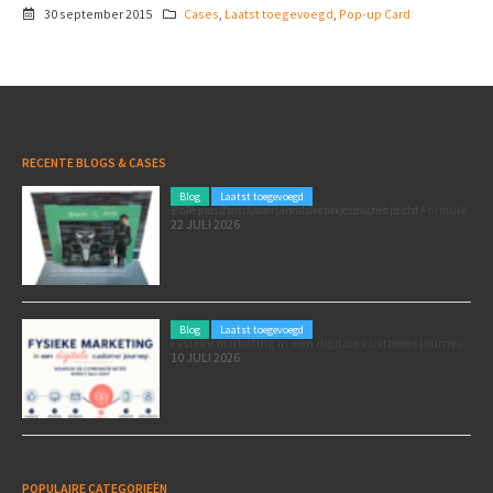
30 september 2015
Cases
,
Laatst toegevoegd
,
Pop-up Card
RECENTE BLOGS & CASES
Blog
Laatst toegevoegd
Poleposition voor je marketing: zó zet je de Formule 1 GP van Zandvoort in als marketingmoment
22 JULI 2026
Blog
Laatst toegevoegd
Fysieke marketing in een digitale customer journey
10 JULI 2026
POPULAIRE CATEGORIEËN