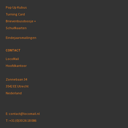
Pop Up Kubus
Turning Card
Brievenbusdoosje +
Schuifkaarten
Eindejaarsmailingen
CONTACT
LocoMail
Hoofdkantoor
Zonnebaan 34
3542 EE Utrecht
Nederland
E:
contact@locomail.nl
T:
+31 (0)30 26 18 086