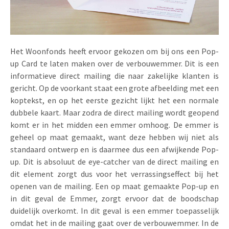
Uitnodigingen
Pop-up Kaarten
Media Marketing
Over Ons
Product Introductie
Geluidskaarten
Automotive Marketing
Vacatures
Het Woonfonds heeft ervoor gekozen om bij ons een Pop-
App-lancering
up Card te laten maken over de verbouwemmer. Dit is een
Lenticular Cards
Non-profit Marketing
Contactgegevens
informatieve direct mailing die naar zakelijke klanten is
Kalender maken
Twin Sliders
Marketing in de Zorg
gericht. Op de voorkant staat een grote afbeelding met een
Duurzaamheid
koptekst, en op het eerste gezicht lijkt het een normale
Klantenbinding
Tabkaarten
Duurzame Marketing
dubbele kaart. Maar zodra de direct mailing wordt geopend
Brochure downloaden
komt er in het midden een emmer omhoog. De emmer is
Budget kaarten
Marketing voor Scholen
geheel op maat gemaakt, want deze hebben wij niet als
standaard ontwerp en is daarmee dus een afwijkende Pop-
Andere opvallende mailings
Horeca Marketing
up. Dit is absoluut de eye-catcher van de direct mailing en
dit element zorgt dus voor het verrassingseffect bij het
Alle producten
Food Marketing
openen van de mailing. Een op maat gemaakte Pop-up en
in dit geval de Emmer, zorgt ervoor dat de boodschap
duidelijk overkomt. In dit geval is een emmer toepasselijk
omdat het in de mailing gaat over de verbouwemmer. In de