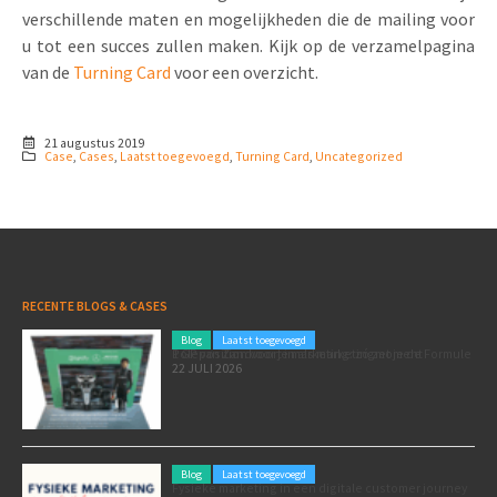
verschillende maten en mogelijkheden die de mailing voor
u tot een succes zullen maken. Kijk op de verzamelpagina
van de
Turning Card
voor een overzicht.
21 augustus 2019
Case
,
Cases
,
Laatst toegevoegd
,
Turning Card
,
Uncategorized
RECENTE BLOGS & CASES
Blog
Laatst toegevoegd
Poleposition voor je marketing: zó zet je de Formule 1 GP van Zandvoort in als marketingmoment
22 JULI 2026
Blog
Laatst toegevoegd
Fysieke marketing in een digitale customer journey