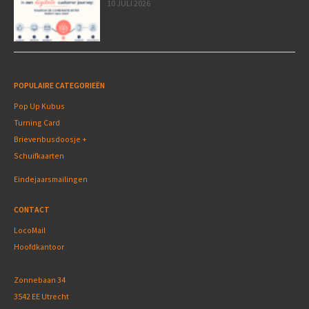
10 JULI 2026
POPULAIRE CATEGORIEËN
Pop Up Kubus
Turning Card
Brievenbusdoosje +
Schuifkaarten
Eindejaarsmailingen
CONTACT
LocoMail
Hoofdkantoor
Zonnebaan 34
3542 EE Utrecht