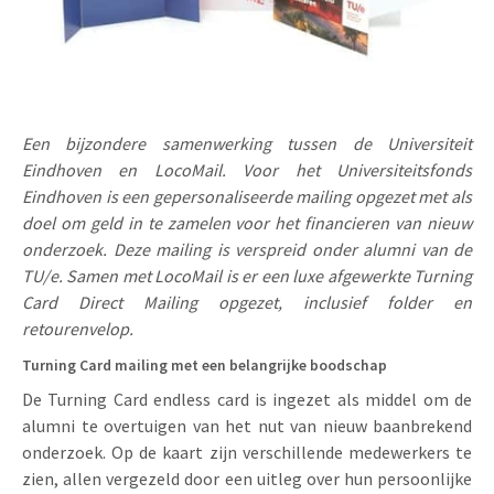
Uitnodigingen
Pop-up Kaarten
Media Marketing
Over Ons
Product Introductie
Geluidskaarten
Automotive Marketing
Vacatures
App-lancering
Lenticular Cards
Non-profit Marketing
Een bijzondere samenwerking tussen de Universiteit
Contactgegevens
Eindhoven en LocoMail. Voor het Universiteitsfonds
Kalender maken
Twin Sliders
Marketing in de Zorg
Eindhoven is een gepersonaliseerde mailing opgezet met als
Duurzaamheid
Klantenbinding
doel om geld in te zamelen voor het financieren van nieuw
Tabkaarten
Duurzame Marketing
onderzoek. Deze mailing is verspreid onder alumni van de
Brochure downloaden
TU/e. Samen met LocoMail is er een luxe afgewerkte Turning
Budget kaarten
Marketing voor Scholen
Card Direct Mailing opgezet, inclusief folder en
Andere opvallende mailings
retourenvelop.
Horeca Marketing
Turning Card mailing met een belangrijke boodschap
Alle producten
Food Marketing
De Turning Card endless card is ingezet als middel om de
alumni te overtuigen van het nut van nieuw baanbrekend
onderzoek. Op de kaart zijn verschillende medewerkers te
zien, allen vergezeld door een uitleg over hun persoonlijke