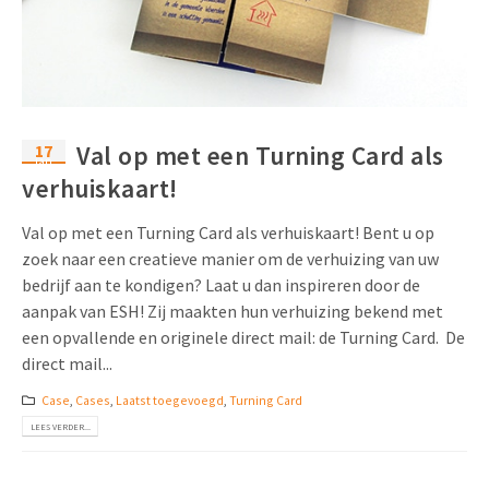
Uitnodigingen
Pop-up Kaarten
Media Marketing
Over Ons
Product Introductie
Geluidskaarten
Automotive Marketing
Vacatures
App-lancering
Lenticular Cards
Non-profit Marketing
17
Val op met een Turning Card als
Contactgegevens
jan
Kalender maken
verhuiskaart!
Twin Sliders
Marketing in de Zorg
Duurzaamheid
Klantenbinding
Tabkaarten
Duurzame Marketing
Val op met een Turning Card als verhuiskaart! Bent u op
Brochure downloaden
zoek naar een creatieve manier om de verhuizing van uw
Budget kaarten
Marketing voor Scholen
bedrijf aan te kondigen? Laat u dan inspireren door de
aanpak van ESH! Zij maakten hun verhuizing bekend met
Andere opvallende mailings
Horeca Marketing
een opvallende en originele direct mail: de Turning Card. De
direct mail...
Alle producten
Food Marketing
Case
,
Cases
,
Laatst toegevoegd
,
Turning Card
LEES VERDER...