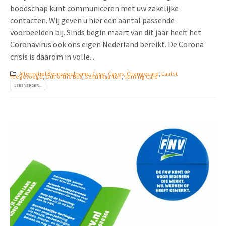
boodschap kunt communiceren met uw zakelijke
contacten. Wij geven u hier een aantal passende
voorbeelden bij. Sinds begin maart van dit jaar heeft het
Coronavirus ook ons eigen Nederland bereikt. De Corona
crisis is daarom in volle...
Alternatief Beursdeelname
,
Case
,
Cases
,
Changecard
,
Laatst
toegevoegd
,
Out of the Box
,
Schuifkaarten
,
Turning Card
LEES VERDER...