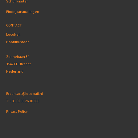
Schuifkaarten
Eindejaarsmailingen
CONTACT
LocoMail
Hoofdkantoor
Zonnebaan 34
3542 EE Utrecht
Nederland
E:
contact@locomail.nl
T:
+31 (0)30 26 18 086
Privacy Policy