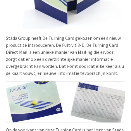
Uitnodigingen
Pop-up Kaarten
Media Marketing
Over Ons
Product Introductie
Geluidskaarten
Automotive Marketing
Vacatures
App-lancering
Lenticular Cards
Non-profit Marketing
Stada Group heeft De Turning Card gekozen om een nieuw
Contactgegevens
product te introduceren, De Fultivit 3-D. De Turning Card
Kalender maken
Twin Sliders
Marketing in de Zorg
Direct Mail is een unieke manier van Mailing die ervoor
Duurzaamheid
Klantenbinding
zorgt dat er op een overzichtelijke manier informatie
Tabkaarten
Duurzame Marketing
overgebracht kan worden. Dat komt doordat elke keer als u
Brochure downloaden
de kaart vouwt, er nieuwe informatie tevoorschijn komt.
Budget kaarten
Marketing voor Scholen
Andere opvallende mailings
Horeca Marketing
Alle producten
Food Marketing
Op de voorkant van deze Turning Card is het logo van Stada