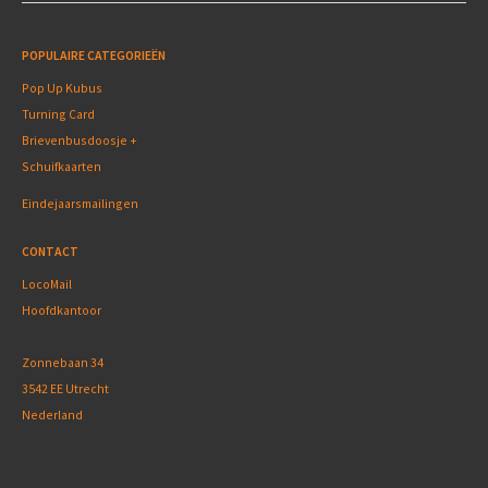
POPULAIRE CATEGORIEËN
Pop Up Kubus
Turning Card
Brievenbusdoosje +
Schuifkaarten
Eindejaarsmailingen
CONTACT
LocoMail
Hoofdkantoor
Zonnebaan 34
3542 EE Utrecht
Nederland