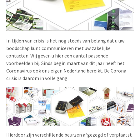
Uitnodigingen
Pop-up Kaarten
Media Marketing
Over Ons
Product Introductie
Geluidskaarten
Automotive Marketing
Vacatures
App-lancering
Lenticular Cards
Non-profit Marketing
In tijden van crisis is het nog steeds van belang dat u uw
Contactgegevens
boodschap kunt communiceren met uw zakelijke
Kalender maken
Twin Sliders
Marketing in de Zorg
contacten. Wij geven u hier een aantal passende
Duurzaamheid
Klantenbinding
voorbeelden bij. Sinds begin maart van dit jaar heeft het
Tabkaarten
Duurzame Marketing
Coronavirus ook ons eigen Nederland bereikt. De Corona
Brochure downloaden
crisis is daarom in volle gang.
Budget kaarten
Marketing voor Scholen
Andere opvallende mailings
Horeca Marketing
Alle producten
Food Marketing
Hierdoor zijn verschillende beurzen afgezegd of verplaatst