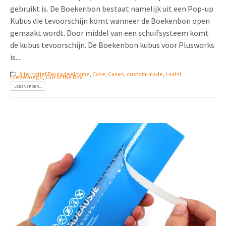
gebruikt is. De Boekenbon bestaat namelijk uit een Pop-up
Kubus die tevoorschijn komt wanneer de Boekenbon open
gemaakt wordt. Door middel van een schuifsysteem komt
de kubus tevoorschijn. De Boekenbon kubus voor Plusworks
is...
Alternatief Beursdeelname
,
Case
,
Cases
,
custom-made
,
Laatst
toegevoegd
,
Out of the Box
LEES VERDER...