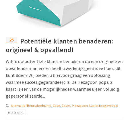
Uitnodigingen
Pop-up Kaarten
Media Marketing
Over Ons
Product Introductie
Geluidskaarten
Automotive Marketing
Vacatures
App-lancering
Lenticular Cards
Non-profit Marketing
25
Potentiële klanten benaderen:
Contactgegevens
mrt
Kalender maken
origineel & opvallend!
Twin Sliders
Marketing in de Zorg
Duurzaamheid
Klantenbinding
Tabkaarten
Duurzame Marketing
Wilt u uw potentiële klanten benaderen op een originele en
Brochure downloaden
opvallende manier? En heeft u werkelijk geen idee hoe u dit
Budget kaarten
Marketing voor Scholen
kunt doen? Wij bieden u hiervoor graag een oplossing
waarmee succes gegarandeerd is. De Hexagoon pop up
Andere opvallende mailings
Horeca Marketing
kaart is een van de mogelijkheden waarmee u een volledig
gepersonaliseerde...
Alle producten
Food Marketing
Alternatief Beursdeelname
,
Case
,
Cases
,
Hexagoon
,
Laatst toegevoegd
LEES VERDER...