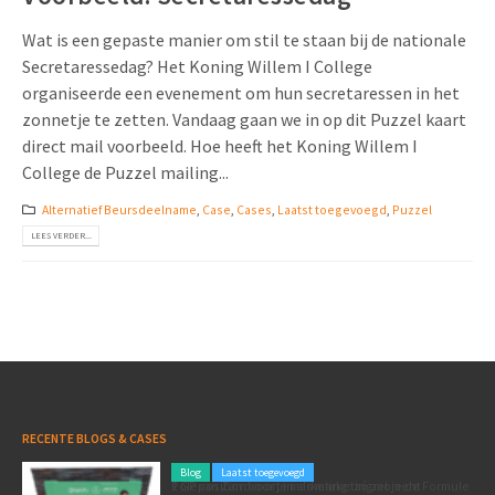
Wat is een gepaste manier om stil te staan bij de nationale
Secretaressedag? Het Koning Willem I College
organiseerde een evenement om hun secretaressen in het
zonnetje te zetten. Vandaag gaan we in op dit Puzzel kaart
direct mail voorbeeld. Hoe heeft het Koning Willem I
College de Puzzel mailing...
Alternatief Beursdeelname
,
Case
,
Cases
,
Laatst toegevoegd
,
Puzzel
LEES VERDER...
RECENTE BLOGS & CASES
Blog
Laatst toegevoegd
Poleposition voor je marketing: zó zet je de Formule 1 GP van Zandvoort in als marketingmoment