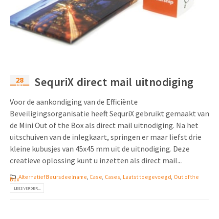
28
SequriX direct mail uitnodiging
jan
Voor de aankondiging van de Efficiënte
Beveiligingsorganisatie heeft SequriX gebruikt gemaakt van
de Mini Out of the Box als direct mail uitnodiging. Na het
uitschuiven van de inlegkaart, springen er maar liefst drie
kleine kubusjes van 45x45 mm uit de uitnodiging. Deze
creatieve oplossing kunt u inzetten als direct mail...
Alternatief Beursdeelname
,
Case
,
Cases
,
Laatst toegevoegd
,
Out of the
Box
LEES VERDER...