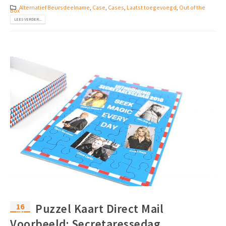
Alternatief Beursdeelname
,
Case
,
Cases
,
Laatst toegevoegd
,
Out of the
Box
LEES VERDER...
16
Puzzel Kaart Direct Mail
okt
Voorbeeld: Secretaressedag