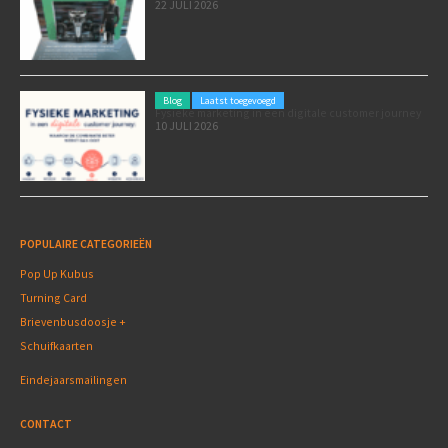
22 JULI 2026
Blog
Laatst toegevoegd
Fysieke marketing in een digitale customer journey
10 JULI 2026
POPULAIRE CATEGORIEËN
Pop Up Kubus
Turning Card
Brievenbusdoosje +
Schuifkaarten
Eindejaarsmailingen
CONTACT