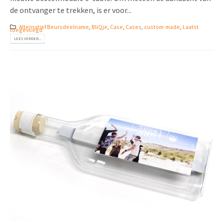
de ontvanger te trekken, is er voor...
Alternatief Beursdeelname
,
BliQje
,
Case
,
Cases
,
custom-made
,
Laatst
toegevoegd
LEES VERDER...