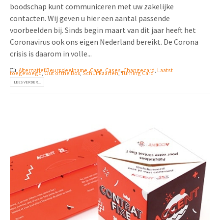
boodschap kunt communiceren met uw zakelijke
contacten. Wij geven u hier een aantal passende
voorbeelden bij. Sinds begin maart van dit jaar heeft het
Coronavirus ook ons eigen Nederland bereikt. De Corona
crisis is daarom in volle...
Alternatief Beursdeelname
,
Case
,
Cases
,
Changecard
,
Laatst
toegevoegd
,
Out of the Box
,
Schuifkaarten
,
Turning Card
LEES VERDER...