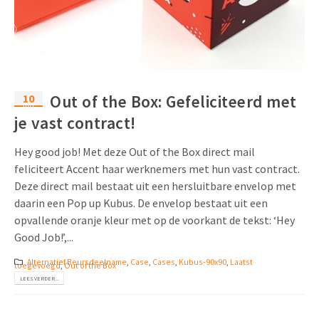
10
Out of the Box: Gefeliciteerd met
mrt
je vast contract!
Hey good job! Met deze Out of the Box direct mail
feliciteert Accent haar werknemers met hun vast contract.
Deze direct mail bestaat uit een hersluitbare envelop met
daarin een Pop up Kubus. De envelop bestaat uit een
opvallende oranje kleur met op de voorkant de tekst: ‘Hey
Good Job!’,...
Alternatief Beursdeelname
,
Case
,
Cases
,
Kubus-90x90
,
Laatst
toegevoegd
,
Out of the Box
LEES VERDER...