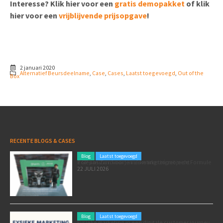
Interesse? Klik hier voor een
gratis demopakket
of klik
hier voor een
vrijblijvende prijsopgave
!
2 januari 2020
Alternatief Beursdeelname
,
Case
,
Cases
,
Laatst toegevoegd
,
Out of the
Box
RECENTE BLOGS & CASES
Blog
Laatst toegevoegd
Poleposition voor je marketing: zó zet je de Formule 1 GP van Zandvoort in als marketingmoment
22 JULI 2026
Blog
Laatst toegevoegd
Fysieke marketing in een digitale customer journey