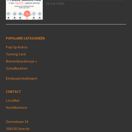
10 JULI 2026
POPULAIRE CATEGORIEËN
Pop Up Kubus
Turning Card
Brievenbusdoosje +
Schuifkaarten
Eindejaarsmailingen
CONTACT
LocoMail
Hoofdkantoor
Zonnebaan 34
3542 EE Utrecht