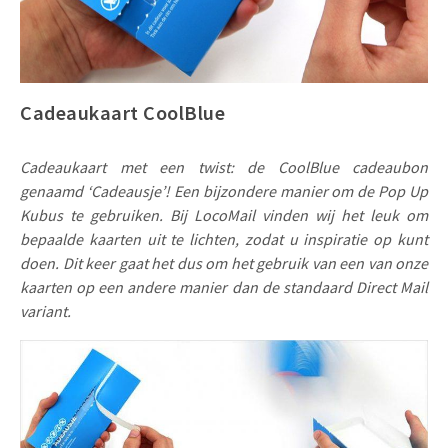
Uitnodigingen
Pop-up Kaarten
Media Marketing
Over Ons
Product Introductie
Geluidskaarten
Automotive Marketing
Vacatures
Cadeaukaart CoolBlue
App-lancering
Lenticular Cards
Non-profit Marketing
Contactgegevens
Kalender maken
Cadeaukaart met een twist: de CoolBlue cadeaubon
Twin Sliders
Marketing in de Zorg
Duurzaamheid
genaamd ‘Cadeausje’! Een bijzondere manier om de Pop Up
Klantenbinding
Tabkaarten
Duurzame Marketing
Kubus te gebruiken. Bij LocoMail vinden wij het leuk om
Brochure downloaden
bepaalde kaarten uit te lichten, zodat u inspiratie op kunt
Budget kaarten
Marketing voor Scholen
doen. Dit keer gaat het dus om het gebruik van een van onze
kaarten op een andere manier dan de standaard Direct Mail
Andere opvallende mailings
Horeca Marketing
variant.
Alle producten
Food Marketing