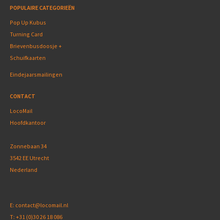
POPULAIRE CATEGORIEËN
Pop Up Kubus
Turning Card
Brievenbusdoosje +
Schuifkaarten
Eindejaarsmailingen
CONTACT
LocoMail
Hoofdkantoor
Zonnebaan 34
3542 EE Utrecht
Nederland
E:
contact@locomail.nl
T:
+31 (0)30 26 18 086