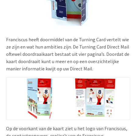
Uitnodigingen
Pop-up Kaarten
Media Marketing
Over Ons
Product Introductie
Geluidskaarten
Automotive Marketing
Vacatures
App-lancering
Lenticular Cards
Non-profit Marketing
Franciscus heeft doormiddel van de Turning Card vertelt wie
Contactgegevens
ze zijn en wat hun ambities zijn. De Turning Card Direct Mail
Kalender maken
Twin Sliders
Marketing in de Zorg
oftewel doordraaikaart bestaat uit vier pagina’s. Doordat de
Duurzaamheid
Klantenbinding
kaart doordraait kunt u meer en op een overzichtelijke
Tabkaarten
Duurzame Marketing
manier informatie kwijt op uw Direct Mail.
Brochure downloaden
Budget kaarten
Marketing voor Scholen
Andere opvallende mailings
Horeca Marketing
Alle producten
Food Marketing
Op de voorkant van de kaart ziet u het logo van Franciscus,
de contactgegevens, replica’s van de Franciscus