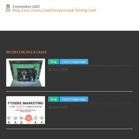
3 november 2020
Blog
,
Case
,
Cases
,
Laatst toegevoegd
,
Turning Card
RECENTE BLOGS & CASES
Blog
Laatst toegevoegd
Poleposition voor je marketing: zó zet je de Formule 1 GP van Zandvoort in als marketingmoment
22 JULI 2026
Blog
Laatst toegevoegd
Fysieke marketing in een digitale customer journey
10 JULI 2026