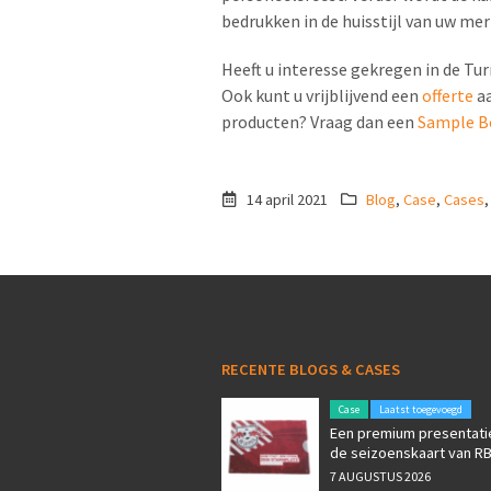
bedrukken in de huisstijl van uw merk
Heeft u interesse gekregen in de T
Ook kunt u vrijblijvend een
offerte
aa
producten? Vraag dan een
Sample B
14 april 2021
Blog
,
Case
,
Cases
RECENTE BLOGS & CASES
Case
Laatst toegevoegd
Een premium presentati
de seizoenskaart van RB
7 AUGUSTUS 2026