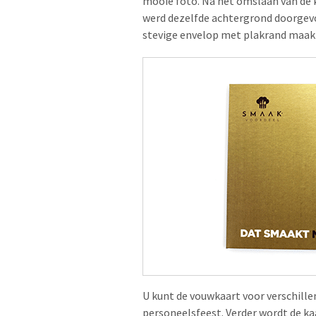
mooie foto. Na het omslaan van de 
werd dezelfde achtergrond doorgevo
stevige envelop met plakrand maakt
U kunt de vouwkaart voor verschille
personeelsfeest. Verder wordt de kaa