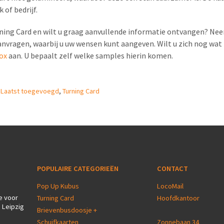
 of bedrijf.
urning Card en wilt u graag aanvullende informatie ontvangen? Ne
nvragen, waarbij u uw wensen kunt aangeven. Wilt u zich nog wat
ox
aan. U bepaalt zelf welke samples hierin komen.
,
Laatst toegevoegd
,
Turning Card
POPULAIRE CATEGORIEËN
CONTACT
Pop Up Kubus
LocoMail
e voor
Turning Card
Hoofdkantoor
 Leipzig
Brievenbusdoosje +
Schuifkaarten
Zonnebaan 34