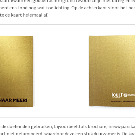
kaart kwam een gouden achtergrond tevoorschijn met uitleg en e
erd en stond nog wat toelichting. Op de achterkant sloot het bed
e de kaart helemaal af.
nde doeleinden gebruiken, bijvoorbeeld als brochure, nieuwjaarska
rt niet gelamineerd, waardoor deze een stuk duurzamer is. De kaart 