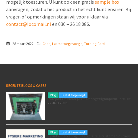
mogelijk toesturen. U kunt ook een gratis
sample box
aanvragen, zodat u het product in het echt kunt ervaren. Bij
vragen of opmerkingen staan wij voor u klaar via
contact@locomail.nl
en 030 – 26 18 086.
28 maart 2022
Case
,
Laatst toegevoegd
,
Turning Card
RECENTE BLOGS & CASES
Blog
Laatst toegevoegd
Poleposition voor je marketing: zó zet je de Formule 1 GP van Zandvoort in als marketingmoment
22 JULI 2026
Blog
Laatst toegevoegd
Fysieke marketing in een digitale customer journey