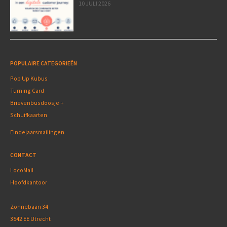
10 JULI 2026
POPULAIRE CATEGORIEËN
Pop Up Kubus
Turning Card
Brievenbusdoosje +
Schuifkaarten
Eindejaarsmailingen
CONTACT
LocoMail
Hoofdkantoor
Zonnebaan 34
3542 EE Utrecht