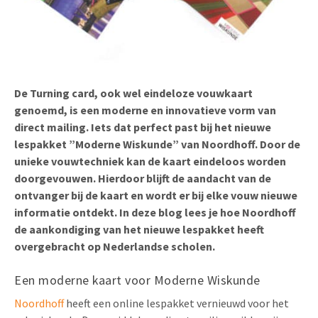
Uitnodigingen
Pop-up Kaarten
Media Marketing
Over Ons
Product Introductie
Geluidskaarten
Automotive Marketing
Vacatures
App-lancering
Lenticular Cards
Non-profit Marketing
De Turning card, ook wel eindeloze vouwkaart
Contactgegevens
genoemd, is een moderne en innovatieve vorm van
Kalender maken
Twin Sliders
Marketing in de Zorg
direct mailing. Iets dat perfect past bij het nieuwe
Duurzaamheid
Klantenbinding
lespakket ”Moderne Wiskunde” van Noordhoff. Door de
Tabkaarten
Duurzame Marketing
unieke vouwtechniek kan de kaart eindeloos worden
Brochure downloaden
doorgevouwen. Hierdoor blijft de aandacht van de
Budget kaarten
Marketing voor Scholen
ontvanger bij de kaart en wordt er bij elke vouw nieuwe
Andere opvallende mailings
informatie ontdekt. In deze blog lees je hoe Noordhoff
Horeca Marketing
de aankondiging van het nieuwe lespakket heeft
Alle producten
Food Marketing
overgebracht op Nederlandse scholen.
Een moderne kaart voor Moderne Wiskunde
Noordhoff
heeft een online lespakket vernieuwd voor het