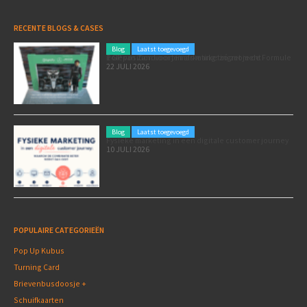
RECENTE BLOGS & CASES
Blog
Laatst toegevoegd
Poleposition voor je marketing: zó zet je de Formule 1 GP van Zandvoort in als marketingmoment
22 JULI 2026
Blog
Laatst toegevoegd
Fysieke marketing in een digitale customer journey
10 JULI 2026
POPULAIRE CATEGORIEËN
Pop Up Kubus
Turning Card
Brievenbusdoosje +
Schuifkaarten