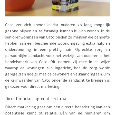
Uitnodigingen
Pop-up Kaarten
Media Marketing
Over Ons
Product Introductie
Geluidskaarten
Automotive Marketing
Cato zet zich ervoor in dat ouderen zo lang mogelijk
Vacatures
App-lancering
gezond blijven en zelfstandig kunnen blijven wonen. In de
Lenticular Cards
Non-profit Marketing
Contactgegevens
seniorenwoningen van Cato bieden zij mensen die behoefte
Kalender maken
hebben aan een beschermde woonomgeving extra hulp en
Twin Sliders
Marketing in de Zorg
Duurzaamheid
ondersteuning in een prettig huis. Oprechte zorg en
Klantenbinding
Tabkaarten
Duurzame Marketing
persoonlijke aandacht voor het welzijn van ouderen is het
Brochure downloaden
handelsmerk van Cato. Dit nemen zij mee in de wijze
Budget kaarten
Marketing voor Scholen
waarop de woningen zijn ingericht, hoe de zorg wordt
geregeld en hoe zij met de bewoners en elkaar omgaan. Om
Andere opvallende mailings
Horeca Marketing
de kernwaarden van Cato onder de aandacht te brengen is
gekozen voor direct marketing.
Alle producten
Food Marketing
Direct marketing en direct mail
Direct marketing gaat om een directe benadering van een
potentiële klant of relatie. Eén van de manieren om