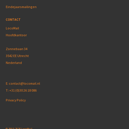
Eindejaarsmailingen
CONTACT
LocoMail
Hoofdkantoor
Zonnebaan 34
3542 EE Utrecht
Nederland
E:
contact@locomail.nl
T:
+31 (0)30 26 18 086
Privacy Policy
© 2003-2025 LocoMail