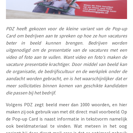
Uitnodigingen
Pop-up Kaarten
Media Marketing
Over Ons
Product Introductie
Geluidskaarten
Automotive Marketing
PDZ heeft gekozen voor de kleine variant van de Pop-up
Vacatures
App-lancering
Card om bedrijven aan te spreken op hoe ze hun vacatures
Lenticular Cards
Non-profit Marketing
Contactgegevens
beter in beeld kunnen brengen. Bedrijven worden
Kalender maken
uitgenodigd om de presentatie van de vacatures met een
Twin Sliders
Marketing in de Zorg
Duurzaamheid
video of foto aan te vullen. Want video en foto’s maken de
Klantenbinding
Tabkaarten
Duurzame Marketing
vacature presentatie krachtiger. Door middel van beeld kan
Brochure downloaden
de organisatie, de bedrijfscultuur en de werkplek onder de
Budget kaarten
Marketing voor Scholen
aandacht worden gebracht, en is het waarschijnlijker dat er
meer sollicitaties binnen komen van geschikte kandidaten
Andere opvallende mailings
Horeca Marketing
die passen bij het bedrijf.
Alle producten
Food Marketing
Volgens PDZ zegt beeld meer dan 1000 woorden, en hier
maken zij ook gebruik van met dit direct mail voorbeeld. Op
de Pop-up Card is naast informatie in tekstvorm namelijk
ook beeldmateriaal te vinden. Wat meteen in het oog