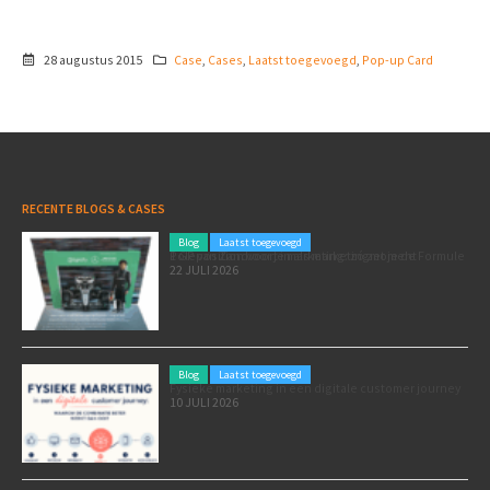
28 augustus 2015
Case
,
Cases
,
Laatst toegevoegd
,
Pop-up Card
RECENTE BLOGS & CASES
Blog
Laatst toegevoegd
Poleposition voor je marketing: zó zet je de Formule 1 GP van Zandvoort in als marketingmoment
22 JULI 2026
Blog
Laatst toegevoegd
Fysieke marketing in een digitale customer journey
10 JULI 2026