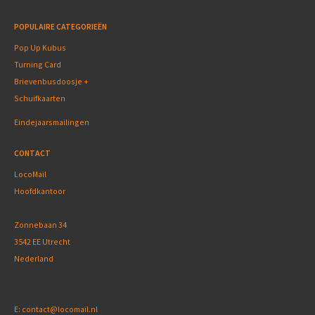
POPULAIRE CATEGORIEËN
Pop Up Kubus
Turning Card
Brievenbusdoosje +
Schuifkaarten
Eindejaarsmailingen
CONTACT
LocoMail
Hoofdkantoor
Zonnebaan 34
3542 EE Utrecht
Nederland
E:
contact@locomail.nl