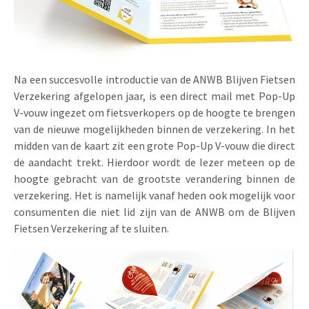
Uitnodigingen
Pop-up Kaarten
Media Marketing
Over Ons
Product Introductie
Geluidskaarten
Automotive Marketing
Vacatures
App-lancering
Na een succesvolle introductie van de ANWB Blijven Fietsen
Lenticular Cards
Non-profit Marketing
Verzekering afgelopen jaar, is een direct mail met Pop-Up
Contactgegevens
Kalender maken
V-vouw ingezet om fietsverkopers op de hoogte te brengen
Twin Sliders
Marketing in de Zorg
Duurzaamheid
van de nieuwe mogelijkheden binnen de verzekering. In het
Klantenbinding
midden van de kaart zit een grote Pop-Up V-vouw die direct
Tabkaarten
Duurzame Marketing
Brochure downloaden
de aandacht trekt. Hierdoor wordt de lezer meteen op de
Budget kaarten
Marketing voor Scholen
hoogte gebracht van de grootste verandering binnen de
verzekering. Het is namelijk vanaf heden ook mogelijk voor
Andere opvallende mailings
Horeca Marketing
consumenten die niet lid zijn van de ANWB om de Blijven
Fietsen Verzekering af te sluiten.
Alle producten
Food Marketing