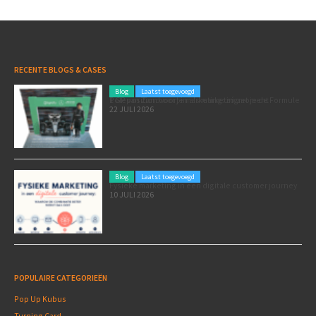
RECENTE BLOGS & CASES
Blog
Laatst toegevoegd
Poleposition voor je marketing: zó zet je de Formule 1 GP van Zandvoort in als marketingmoment
22 JULI 2026
Blog
Laatst toegevoegd
Fysieke marketing in een digitale customer journey
10 JULI 2026
POPULAIRE CATEGORIEËN
Pop Up Kubus
Turning Card