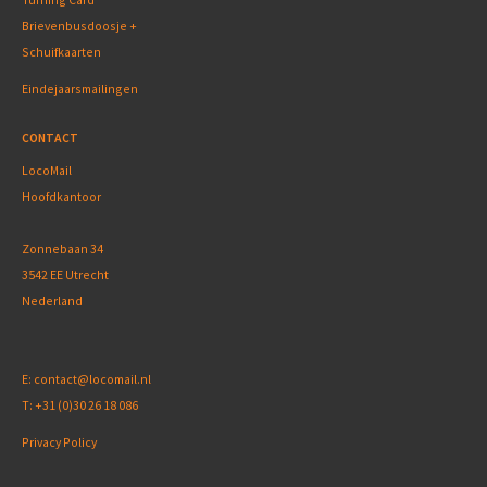
Brievenbusdoosje +
Schuifkaarten
Eindejaarsmailingen
CONTACT
LocoMail
Hoofdkantoor
Zonnebaan 34
3542 EE Utrecht
Nederland
E:
contact@locomail.nl
T:
+31 (0)30 26 18 086
Privacy Policy