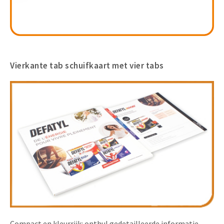
Vierkante tab schuifkaart met vier tabs
Compact en kleurrijk: onthul gedetailleerde informatie