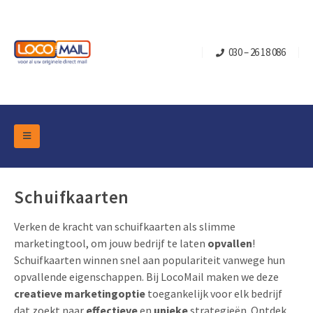
030 – 26 18 086
DM Marketing Tools
Verpakkingen
Overzicht Categorieën
Schuifkaarten
Branche
Pop-up Kubussen
Gelegenheden
Verken de kracht van schuifkaarten als slimme
Klepdoosjes
marketingtool, om jouw bedrijf te laten
opvallen
!
Turning Card
Retail Marketing
Schuifkaarten winnen snel aan populariteit vanwege hun
Schuifdoosjes
Kerst- en Eindejaar
opvallende eigenschappen. Bij LocoMail maken we deze
Brievenbusdoosje +
Vastgoedmarketing
creatieve marketingoptie
toegankelijk voor elk bedrijf
Verjaardag en Jubilea
Contact
dat zoekt naar
effectieve
en
unieke
strategieën. Ontdek
Schuifkaarten
Sport Marketing