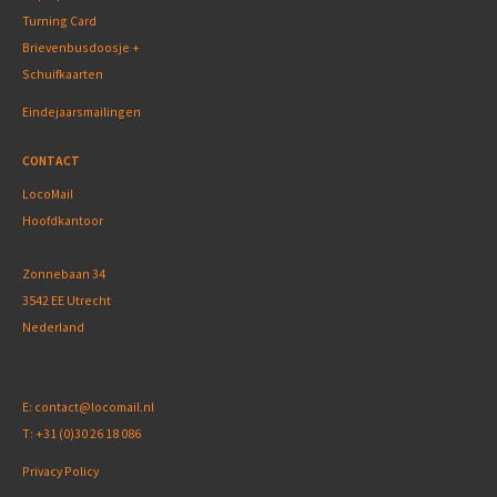
Turning Card
Brievenbusdoosje +
Schuifkaarten
Eindejaarsmailingen
CONTACT
LocoMail
Hoofdkantoor
Zonnebaan 34
3542 EE Utrecht
Nederland
E:
contact@locomail.nl
T:
+31 (0)30 26 18 086
Privacy Policy