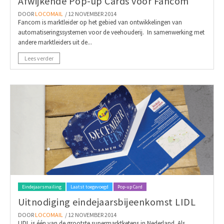
Afwijkende Pop-up Cards voor Fancom
DOOR
LOCOMAIL
/ 12 NOVEMBER 2014
Fancom is marktleider op het gebied van ontwikkelingen van
automatiseringssystemen voor de veehouderij. In samenwerking met
andere marktleiders uit de...
Lees verder
Eindejaarsmailing
Laatst toegevoegd
Pop-up Card
Uitnodiging eindejaarsbijeenkomst LIDL
DOOR
LOCOMAIL
/ 12 NOVEMBER 2014
LIDL is één van de grootste supermarktketens in Nederland. Als