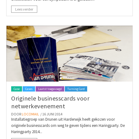
Lees verder
Case
Cases
Laatst toegevoegd
Turning Card
Originele businesscards voor
netwerkevenement
DOOR
LOCOMAIL
/ 16 JUNI 2014
Installatiegroep van Drunen uit Harderwijk heeft gekozen voor
originele businesscards om weg te geven tijdens een Haringparty. De
Haringparty 2014...