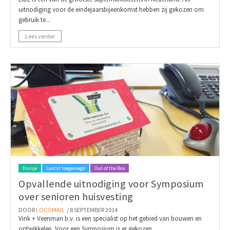
uitnodiging voor de eindejaarsbijeenkomst hebben zij gekozen om
gebruik te...
Lees verder
Huisje
Laatst toegevoegd
Out of the Box
Opvallende uitnodiging voor Symposium
over senioren huisvesting
DOOR
LOCOMAIL
/ 8 SEPTEMBER 2014
Vink + Veenman b.v. is een specialist op het gebied van bouwen en
ontwikkelen. Voor een Symposium is er gekozen...