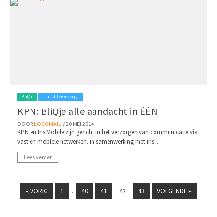
BliQje
Laatst toegevoegd
KPN: BliQje alle aandacht in ÉÉN
DOOR
LOCOMAIL
/ 20 MEI 2014
KPN en Iris Mobile zijn gericht in het verzorgen van communicatie via
vast en mobiele netwerken. In samenwerking met Iris...
Lees verder
« VORIG
1
40
41
42
43
VOLGENDE »
...