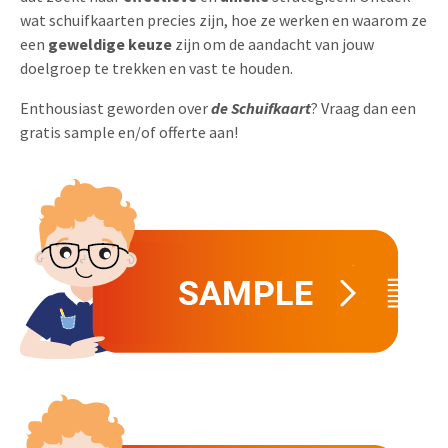
wat schuifkaarten precies zijn, hoe ze werken en waarom ze
Uitnodigingen
Pop-up Kaarten
Media Marketing
een
geweldige keuze
zijn om de aandacht van jouw
Over Ons
doelgroep te trekken en vast te houden.
Product Introductie
Geluidskaarten
Automotive Marketing
Vacatures
Enthousiast geworden over
de Schuifkaart
? Vraag dan een
App-lancering
Lenticular Cards
Non-profit Marketing
gratis sample en/of offerte aan!
Contactgegevens
Kalender maken
Twin Sliders
Marketing in de Zorg
Duurzaamheid
Klantenbinding
Tabkaarten
Duurzame Marketing
Brochure downloaden
Budget kaarten
Marketing voor Scholen
Andere opvallende mailings
Horeca Marketing
Alle producten
Food Marketing