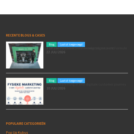
RECENTE BLOGS & CASES
Blog
Laatst toegevoegd
Poleposition voor je marketing: zó zet je de Formule 1 GP van Zandvoort in als marketingmoment
22 JULI 2026
Blog
Laatst toegevoegd
Fysieke marketing in een digitale customer journey
10 JULI 2026
POPULAIRE CATEGORIEËN
Pop Up Kubus