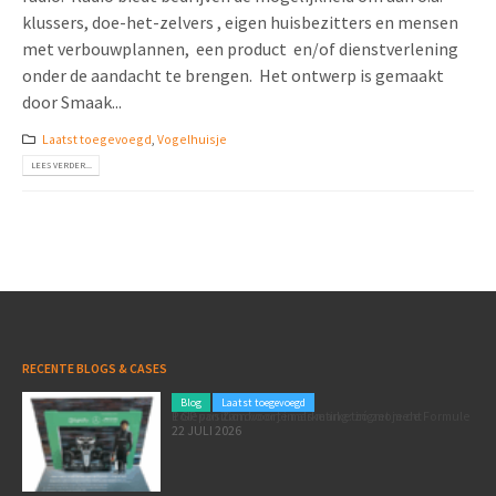
klussers, doe-het-zelvers , eigen huisbezitters en mensen
met verbouwplannen, een product en/of dienstverlening
onder de aandacht te brengen. Het ontwerp is gemaakt
door Smaak...
Laatst toegevoegd
,
Vogelhuisje
LEES VERDER...
RECENTE BLOGS & CASES
Blog
Laatst toegevoegd
Poleposition voor je marketing: zó zet je de Formule 1 GP van Zandvoort in als marketingmoment
22 JULI 2026