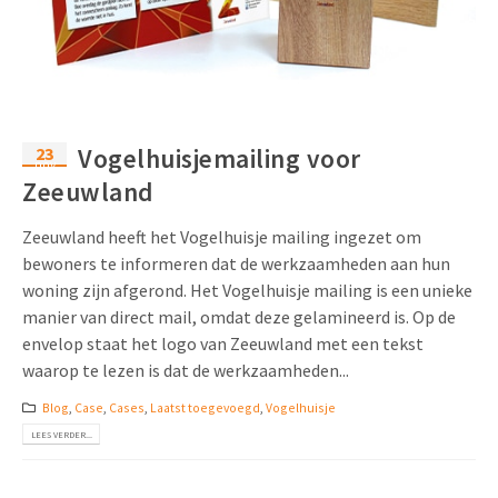
Uitnodigingen
Pop-up Kaarten
Media Marketing
Over Ons
Product Introductie
Geluidskaarten
Automotive Marketing
Vacatures
App-lancering
Lenticular Cards
Non-profit Marketing
23
Vogelhuisjemailing voor
Contactgegevens
nov
Kalender maken
Zeeuwland
Twin Sliders
Marketing in de Zorg
Duurzaamheid
Klantenbinding
Tabkaarten
Duurzame Marketing
Zeeuwland heeft het Vogelhuisje mailing ingezet om
Brochure downloaden
bewoners te informeren dat de werkzaamheden aan hun
Budget kaarten
Marketing voor Scholen
woning zijn afgerond. Het Vogelhuisje mailing is een unieke
manier van direct mail, omdat deze gelamineerd is. Op de
Andere opvallende mailings
Horeca Marketing
envelop staat het logo van Zeeuwland met een tekst
waarop te lezen is dat de werkzaamheden...
Alle producten
Food Marketing
Blog
,
Case
,
Cases
,
Laatst toegevoegd
,
Vogelhuisje
LEES VERDER...