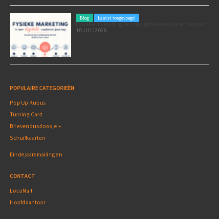
Blog
Laatst toegevoegd
Fysieke marketing in een digitale customer journey
10 JULI 2026
POPULAIRE CATEGORIEËN
Pop Up Kubus
Turning Card
Brievenbusdoosje +
Schuifkaarten
Eindejaarsmailingen
CONTACT
LocoMail
Hoofdkantoor