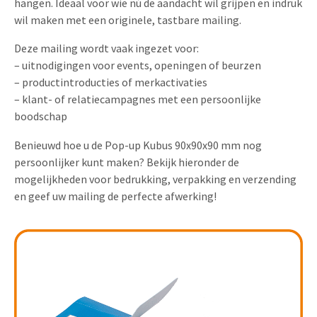
hangen. Ideaal voor wie nú de aandacht wil grijpen en indruk
Uitnodigingen
wil maken met een originele, tastbare mailing.
Pop-up Kaarten
Media Marketing
Over Ons
Deze mailing wordt vaak ingezet voor:
Product Introductie
Geluidskaarten
Automotive Marketing
– uitnodigingen voor events, openingen of beurzen
Vacatures
App-lancering
– productintroducties of merkactivaties
Lenticular Cards
Non-profit Marketing
– klant- of relatiecampagnes met een persoonlijke
Contactgegevens
Kalender maken
boodschap
Twin Sliders
Marketing in de Zorg
Duurzaamheid
Klantenbinding
Benieuwd hoe u de Pop-up Kubus 90x90x90 mm nog
Tabkaarten
Duurzame Marketing
persoonlijker kunt maken? Bekijk hieronder de
Brochure downloaden
mogelijkheden voor bedrukking, verpakking en verzending
Budget kaarten
Marketing voor Scholen
en geef uw mailing de perfecte afwerking!
Andere opvallende mailings
Horeca Marketing
Alle producten
Food Marketing