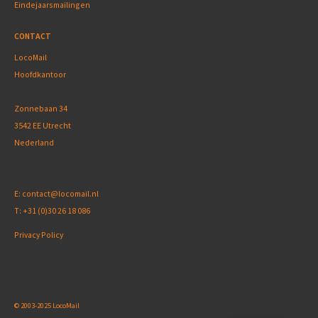
Eindejaarsmailingen
CONTACT
LocoMail
Hoofdkantoor
Zonnebaan 34
3542 EE Utrecht
Nederland
E:
contact@locomail.nl
T:
+31 (0)30 26 18 086
Privacy Policy
© 2003-2025 LocoMail