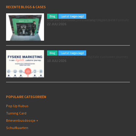
RECENTE BLOGS & CASES
Blog
Laatst toegevoegd
Poleposition voor je marketing: zó zet je de Formule 1 GP van Zandvoort in als marketingmoment
22 JULI 2026
Blog
Laatst toegevoegd
Fysieke marketing in een digitale customer journey
10 JULI 2026
POPULAIRE CATEGORIEËN
Pop Up Kubus
Turning Card
Brievenbusdoosje +
Schuifkaarten