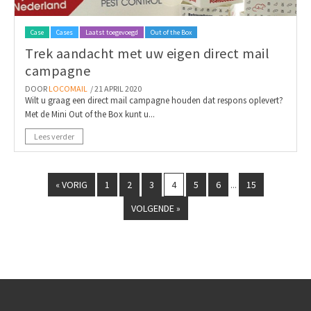
Case
Cases
Laatst toegevoegd
Out of the Box
Trek aandacht met uw eigen direct mail
campagne
DOOR
LOCOMAIL
/ 21 APRIL 2020
Wilt u graag een direct mail campagne houden dat respons oplevert?
Met de Mini Out of the Box kunt u...
Lees verder
« VORIG
1
2
3
4
5
6
15
...
VOLGENDE »