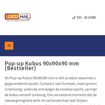
030 – 26 18 086
DM Marketing Tools
Verpakkingen
Pop-up Kubus 90x90x90 mm
Overzicht Categorieën
(Bestseller)
Branche
Pop-up Kubussen
Gelegenheden
Klepdoosjes
De Pop-up Kubus 90x90x90 mm is hét product waarmee u
gegarandeerd opvalt. Compact van formaat, maar groots
Turning Card
Retail Marketing
Schuifdoosjes
in beleving: zodra de ontvanger de envelop opent, springt
Kerst- en Eindejaar
Brievenbusdoosje +
Vastgoedmarketing
de kubus vanzelf omhoog. Een verrassend moment dat de
nieuwsgierigheid wekt én uw boodschap laat blijven
Verjaardag en Jubilea
Contact
Schuifkaarten
Sport Marketing