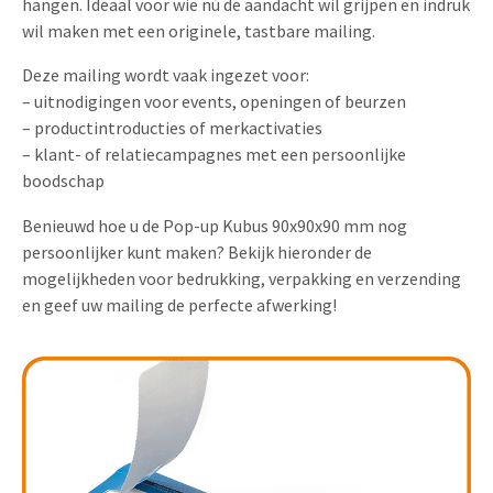
hangen. Ideaal voor wie nú de aandacht wil grijpen en indruk
Uitnodigingen
wil maken met een originele, tastbare mailing.
Pop-up Kaarten
Media Marketing
Over Ons
Deze mailing wordt vaak ingezet voor:
Product Introductie
Geluidskaarten
Automotive Marketing
– uitnodigingen voor events, openingen of beurzen
Vacatures
App-lancering
– productintroducties of merkactivaties
Lenticular Cards
Non-profit Marketing
– klant- of relatiecampagnes met een persoonlijke
Contactgegevens
Kalender maken
boodschap
Twin Sliders
Marketing in de Zorg
Duurzaamheid
Klantenbinding
Benieuwd hoe u de Pop-up Kubus 90x90x90 mm nog
Tabkaarten
Duurzame Marketing
persoonlijker kunt maken? Bekijk hieronder de
Brochure downloaden
mogelijkheden voor bedrukking, verpakking en verzending
Budget kaarten
Marketing voor Scholen
en geef uw mailing de perfecte afwerking!
Andere opvallende mailings
Horeca Marketing
Alle producten
Food Marketing