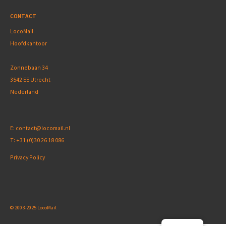
CONTACT
LocoMail
Hoofdkantoor
Zonnebaan 34
3542 EE Utrecht
Nederland
E:
contact@locomail.nl
T:
+31 (0)30 26 18 086
Privacy Policy
© 2003-2025 LocoMail