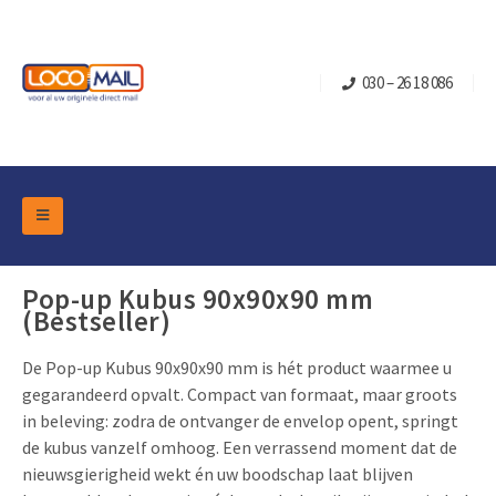
030 – 26 18 086
DM Marketing Tools
Verpakkingen
Pop-up Kubus 90x90x90 mm
Overzicht Categorieën
(Bestseller)
Branche
Pop-up Kubussen
Gelegenheden
Klepdoosjes
De Pop-up Kubus 90x90x90 mm is hét product waarmee u
gegarandeerd opvalt. Compact van formaat, maar groots
Turning Card
Retail Marketing
Schuifdoosjes
in beleving: zodra de ontvanger de envelop opent, springt
Kerst- en Eindejaar
Brievenbusdoosje +
Vastgoedmarketing
de kubus vanzelf omhoog. Een verrassend moment dat de
nieuwsgierigheid wekt én uw boodschap laat blijven
Verjaardag en Jubilea
Contact
Schuifkaarten
Sport Marketing