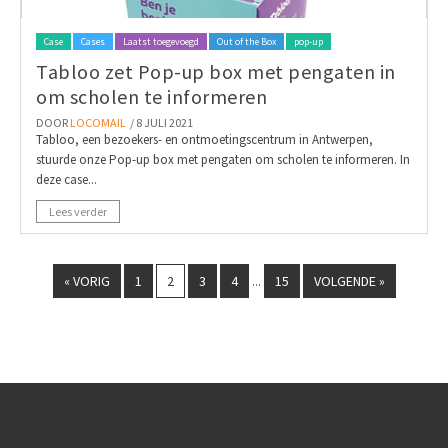
Case
Cases
Laatst toegevoegd
Out of the Box
pop-up
Tabloo zet Pop-up box met pengaten in
om scholen te informeren
DOOR
LOCOMAIL
/ 8 JULI 2021
Tabloo, een bezoekers- en ontmoetingscentrum in Antwerpen,
stuurde onze Pop-up box met pengaten om scholen te informeren. In
deze case...
Lees verder
« VORIG
1
2
3
4
15
VOLGENDE »
...