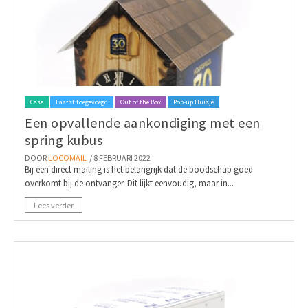
Case
Laatst toegevoegd
Out of the Box
Pop-up Huisje
Een opvallende aankondiging met een
spring kubus
DOOR
LOCOMAIL
/ 8 FEBRUARI 2022
Bij een direct mailing is het belangrijk dat de boodschap goed
overkomt bij de ontvanger. Dit lijkt eenvoudig, maar in...
Lees verder