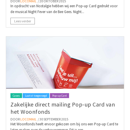
DOOR
LOCOMAIL
/ 20 OKTOBER 2015
In opdracht van Nostalgie hebben wij een Pop-up Card gedrukt voor
de musical Night Fever van de Bee Gees. Night...
Lees verder
Cases
Laatst toegevoegd
Pop-up Card
Zakelijke direct mailing Pop-up Card van
het Woonfonds
DOOR
LOCOMAIL
/ 30 SEPTEMBER 2015
Het Woonfonds heeft ervoor gekozen om bij ons een Pop-up Card te
laten maken over de verbouwemmer. Dit is een...