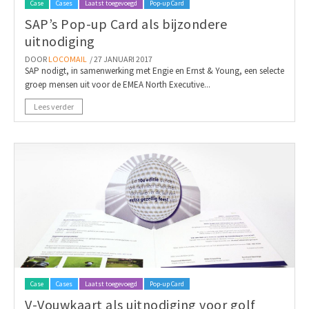
Case
Cases
Laatst toegevoegd
Pop-up Card
SAP’s Pop-up Card als bijzondere
uitnodiging
DOOR
LOCOMAIL
/ 27 JANUARI 2017
SAP nodigt, in samenwerking met Engie en Ernst & Young, een selecte
groep mensen uit voor de EMEA North Executive...
Lees verder
Case
Cases
Laatst toegevoegd
Pop-up Card
V-Vouwkaart als uitnodiging voor golf