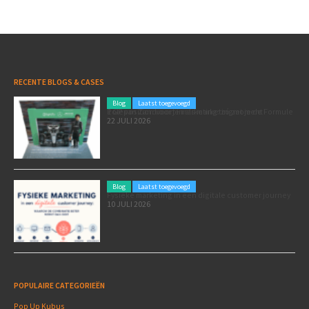
RECENTE BLOGS & CASES
Blog
Laatst toegevoegd
Poleposition voor je marketing: zó zet je de Formule 1 GP van Zandvoort in als marketingmoment
22 JULI 2026
Blog
Laatst toegevoegd
Fysieke marketing in een digitale customer journey
10 JULI 2026
POPULAIRE CATEGORIEËN
Pop Up Kubus