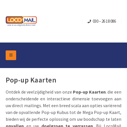
030 – 26 18 086
DM Marketing Tools
Verpakkingen
Overzicht Categorieën
Pop-up Kaarten
Branche
Pop-up Kubussen
Gelegenheden
Ontdek de veelzijdigheid van onze
Pop-up Kaarten
. die een
Klepdoosjes
onderscheidende en interactieve dimensie toevoegen aan
Turning Card
Retail Marketing
uw direct mailings. Met een breed scala aan opties variërend
Schuifdoosjes
Kerst- en Eindejaar
van de opvallende Pop-up Kubus tot de Mega Pop-up Kaart,
Brievenbusdoosje +
Vastgoedmarketing
bieden wij de perfecte oplossing om uw boodschap te laten
Verjaardag en Jubilea
Contact
opvallen
en uw
doelgroep te verrassen
. Bij LocoMail
Schuifkaarten
Sport Marketing