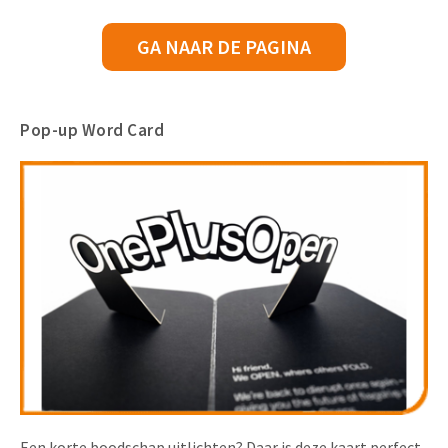
GA NAAR DE PAGINA
Pop-up Word Card
Een korte boodschap uitlichten? Daar is deze kaart perfect