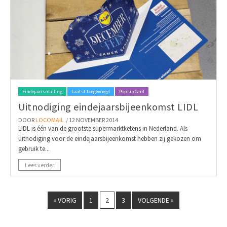
Eindejaarsmailing
Laatst toegevoegd
Pop-up Card
Uitnodiging eindejaarsbijeenkomst LIDL
DOOR
LOCOMAIL
/ 12 NOVEMBER 2014
LIDL is één van de grootste supermarktketens in Nederland. Als
uitnodiging voor de eindejaarsbijeenkomst hebben zij gekozen om
gebruik te...
Lees verder
« VORIG
1
2
3
VOLGENDE »