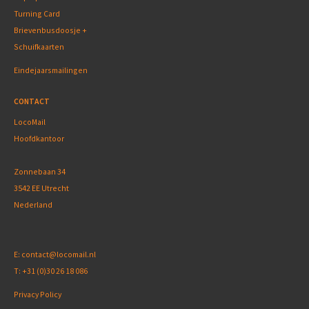
Turning Card
Brievenbusdoosje +
Schuifkaarten
Eindejaarsmailingen
CONTACT
LocoMail
Hoofdkantoor
Zonnebaan 34
3542 EE Utrecht
Nederland
E:
contact@locomail.nl
T:
+31 (0)30 26 18 086
Privacy Policy