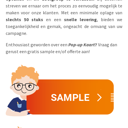
streven we ernaar om het proces zo eenvoudig mogelijk te
Uitnodigingen
Pop-up Kaarten
Media Marketing
maken voor onze klanten. Met een minimale oplage van
Over Ons
slechts 50 stuks
en een
snelle levering
, bieden we
Product Introductie
Geluidskaarten
Automotive Marketing
toegankelijkheid en gemak, ongeacht de omvang van uw
Vacatures
App-lancering
campagne.
Lenticular Cards
Non-profit Marketing
Contactgegevens
Kalender maken
Enthousiast geworden over een
Pop-up Kaart
?
Vraag dan
Twin Sliders
Marketing in de Zorg
gerust een gratis sample en/of offerte aan!
Duurzaamheid
Klantenbinding
Tabkaarten
Duurzame Marketing
Brochure downloaden
Budget kaarten
Marketing voor Scholen
Andere opvallende mailings
Horeca Marketing
Alle producten
Food Marketing