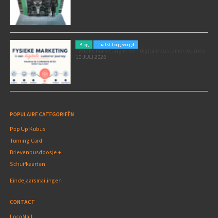
Blog
Laatst toegevoegd
Fysieke marketing in een digitale customer journey
10 JULI 2026
POPULAIRE CATEGORIEËN
Pop Up Kubus
Turning Card
Brievenbusdoosje +
Schuifkaarten
Eindejaarsmailingen
CONTACT
LocoMail