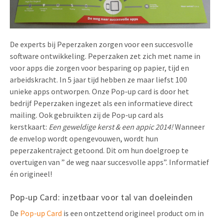
Uitnodigingen
Pop-up Kaarten
Media Marketing
Over Ons
Product Introductie
Geluidskaarten
Automotive Marketing
De experts bij Peperzaken zorgen voor een succesvolle
Vacatures
App-lancering
software ontwikkeling. Peperzaken zet zich met name in
Lenticular Cards
Non-profit Marketing
voor apps die zorgen voor besparing op papier, tijd en
Contactgegevens
Kalender maken
arbeidskracht. In 5 jaar tijd hebben ze maar liefst 100
Twin Sliders
Marketing in de Zorg
unieke apps ontworpen. Onze Pop-up card is door het
Duurzaamheid
Klantenbinding
bedrijf Peperzaken ingezet als een informatieve direct
Tabkaarten
Duurzame Marketing
Brochure downloaden
mailing. Ook gebruikten zij de Pop-up card als
Budget kaarten
Marketing voor Scholen
kerstkaart:
Een geweldige kerst & een appic 2014!
Wanneer
de envelop wordt opengevouwen, wordt hun
Andere opvallende mailings
Horeca Marketing
peperzakentraject getoond. Dit om hun doelgroep te
overtuigen van ” de weg naar succesvolle apps”. Informatief
Alle producten
Food Marketing
én origineel!
Pop-up Card: inzetbaar voor tal van doeleinden
De
Pop-up Card
is een ontzettend origineel product om in