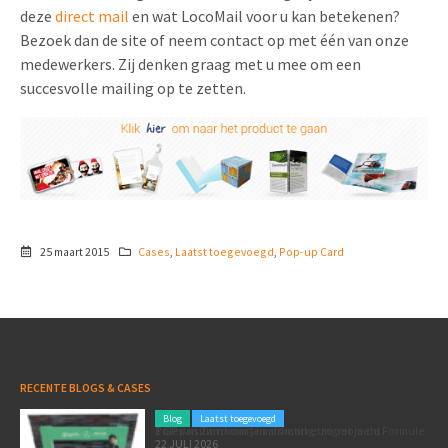
deze
direct mail
en wat LocoMail voor u kan betekenen?
Bezoek dan de site of neem contact op met één van onze
medewerkers. Zij denken graag met u mee om een
succesvolle mailing op te zetten.
25 maart 2015
Cases
,
Laatst toegevoegd
,
Pop-up Card
RECENTE BLOGS & CASES
Blog
Laatst toegevoegd
Poleposition voor je marketing: zó zet je de Formule 1 GP van Zandvoort in als marketingmoment
22 JULI 2026