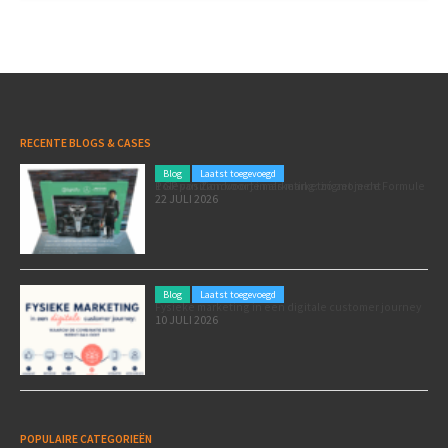
RECENTE BLOGS & CASES
Blog
Laatst toegevoegd
Poleposition voor je marketing: zó zet je de Formule 1 GP van Zandvoort in als marketingmoment
22 JULI 2026
Blog
Laatst toegevoegd
Fysieke marketing in een digitale customer journey
10 JULI 2026
POPULAIRE CATEGORIEËN