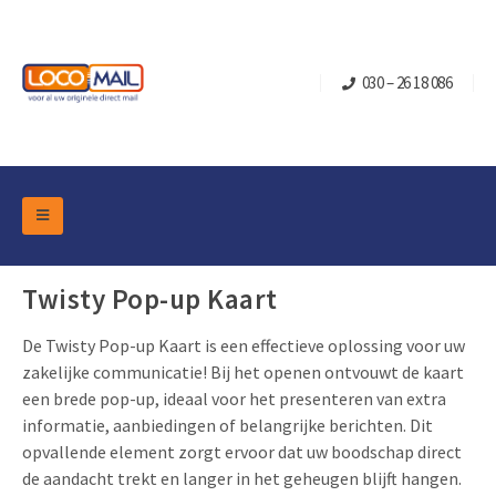
030 – 26 18 086
DM Marketing Tools
Verpakkingen
Twisty Pop-up Kaart
Overzicht Categorieën
Branche
De Twisty Pop-up Kaart is een effectieve oplossing voor uw
Pop-up Kubussen
Gelegenheden
Klepdoosjes
zakelijke communicatie! Bij het openen ontvouwt de kaart
Turning Card
Retail Marketing
een brede pop-up, ideaal voor het presenteren van extra
Schuifdoosjes
informatie, aanbiedingen of belangrijke berichten. Dit
Kerst- en Eindejaar
Brievenbusdoosje +
Vastgoedmarketing
opvallende element zorgt ervoor dat uw boodschap direct
Verjaardag en Jubilea
de aandacht trekt en langer in het geheugen blijft hangen.
Contact
Schuifkaarten
Sport Marketing