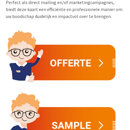
Perfect als direct mailing en/of marketingcampagnes,
Uitnodigingen
biedt deze kaart een efficiënte en professionele manier om
Pop-up Kaarten
Media Marketing
uw boodschap duidelijk en impactvol over te brengen.
Over Ons
Product Introductie
Geluidskaarten
Automotive Marketing
Vacatures
App-lancering
Lenticular Cards
Non-profit Marketing
Contactgegevens
Kalender maken
Twin Sliders
Marketing in de Zorg
Duurzaamheid
Klantenbinding
Tabkaarten
Duurzame Marketing
Brochure downloaden
Budget kaarten
Marketing voor Scholen
Andere opvallende mailings
Horeca Marketing
Alle producten
Food Marketing