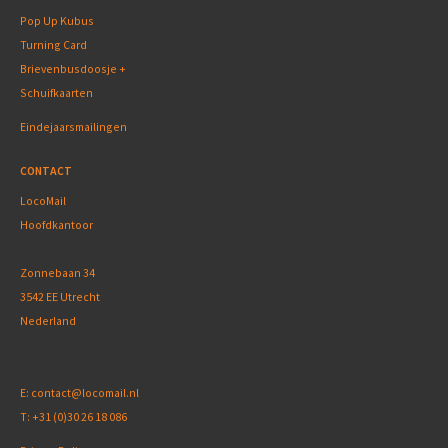
Pop Up Kubus
Turning Card
Brievenbusdoosje +
Schuifkaarten
Eindejaarsmailingen
CONTACT
LocoMail
Hoofdkantoor
Zonnebaan 34
3542 EE Utrecht
Nederland
E:
contact@locomail.nl
T:
+31 (0)30 26 18 086