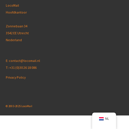
LocoMail
Hoofdkantoor
Zonnebaan 34
3542 EE Utrecht
Nederland
E:
contact@locomail.nl
T:
+31 (0)30 26 18 086
Privacy Policy
© 2003-2025 LocoMail
NL