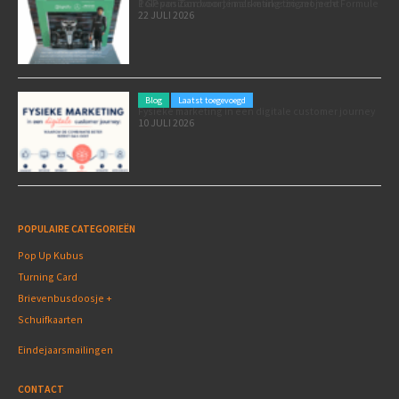
Poleposition voor je marketing: zó zet je de Formule 1 GP van Zandvoort in als marketingmoment
22 JULI 2026
Blog
Laatst toegevoegd
Fysieke marketing in een digitale customer journey
10 JULI 2026
POPULAIRE CATEGORIEËN
Pop Up Kubus
Turning Card
Brievenbusdoosje +
Schuifkaarten
Eindejaarsmailingen
CONTACT