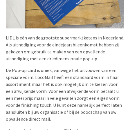
Uitnodigingen
Pop-up Kaarten
Media Marketing
Over Ons
Product Introductie
Geluidskaarten
Automotive Marketing
Vacatures
App-lancering
Lenticular Cards
Non-profit Marketing
LIDL is één van de grootste supermarktketens in Nederland.
Contactgegevens
Als uitnodiging voor de eindejaarsbijeenkomst hebben zij
Kalender maken
Twin Sliders
Marketing in de Zorg
gekozen om gebruik te maken van een opvallende
Duurzaamheid
Klantenbinding
uitnodiging met een driedimensionale pop-up.
Tabkaarten
Duurzame Marketing
Brochure downloaden
De Pop-up card is uniek, vanwege het uitvouwen van een
Budget kaarten
Marketing voor Scholen
speciale vorm. LocoMail heeft een standaard vorm in haar
assortiment maar het is ook mogelijk om te kiezen voor
Andere opvallende mailings
Horeca Marketing
een afwijkende vorm. Voor een afwijkende vorm betaalt u
een meerprijs maar in vele gevallen zorgt een eigen vorm
Alle producten
Food Marketing
voor de finishing touch. U kunt deze namelijk perfect laten
aansluiten bij uw organisatie of bij de boodschap van uw
opvallende direct mail.